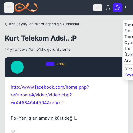
Icerige atla
TR
Ana Sayfa
/
Forumlar
/
Beğendiğiniz Videolar
Topl
Foru
Kapat
Kurt Telekom Adsl.. :P
Topl
Oyun
Tren
17 yil once
·
5 Yanıt
·
1.1K görüntüleme
Üyel
Ara
fener1907
OP
⭐ 19y
F
Giriş
17 yil once
#1
Kayı
Kapat
http://www.facebook.com/home.php?
ref=home#/video/video.php?
v=44584644564&ref=nf
Ps=Yanlış anlamayın kürt değil..