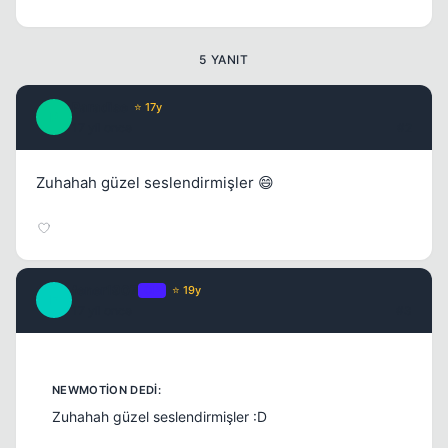
5 YANIT
Paradise
⭐ 17y
P
17 yil once
#2
Zuhahah güzel seslendirmişler 😄
fener1907
OP
⭐ 19y
F
17 yil once
#3
Zuhahah güzel seslendirmişler :D