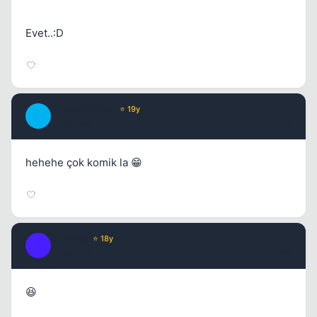
Evet..:D
DangerWalker
⭐ 19y
D
17 yil once
#4
hehehe çok komik la 😁
Achilles
⭐ 18y
A
17 yil once
#5
😆