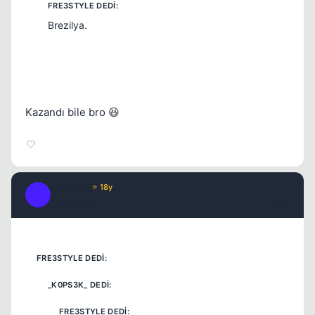
Brezilya.
Kazandı bile bro 😆
Achilles
⭐ 18y
A
17 yil once
#11