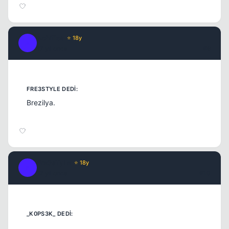
Achilles
⭐ 18y
A
17 yil once
#9
Brezilya.
Fre3sTyLe
⭐ 18y
F
17 yil once
#10