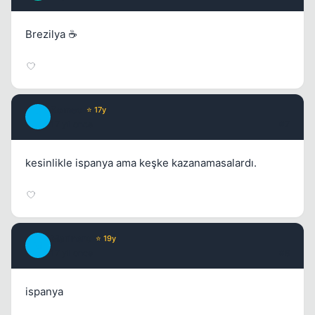
Brezilya ☕
Romeo
⭐ 17y
R
17 yil once
#7
kesinlikle ispanya ama keşke kazanamasalardı.
Marinero
⭐ 19y
M
17 yil once
#8
ispanya