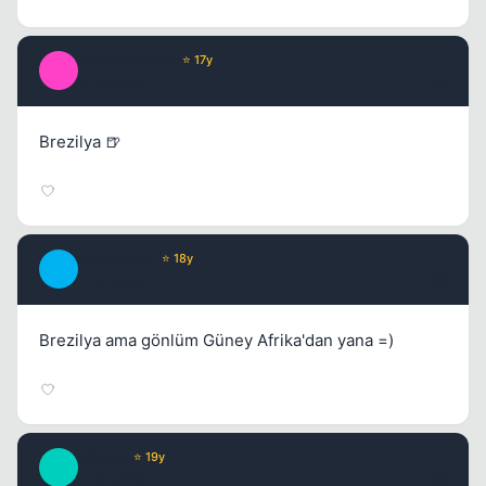
ImmorTaLGoD
⭐ 17y
I
17 yil once
#4
Brezilya 🍺
Kapat
Continuum
⭐ 18y
C
17 yil once
#5
Brezilya ama gönlüm Güney Afrika'dan yana =)
Mirage
⭐ 19y
M
17 yil once
#6