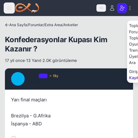
Icerige atla
TR
Ana Sayfa
/
Forumlar
/
Extra Area
/
Anketler
Topl
Foru
Kapat
Konfederasyonlar Kupası Kim
Topl
Oyun
Kazanır ?
Tren
Üyel
17 yil once
·
13 Yanıt
·
2.0K görüntüleme
Ara
Giriş
Buzzz
OP
⭐ 18y
Kayı
B
17 yil once
#1
Yarı final maçları
Brezilya - G.Afrika
İspanya - ABD