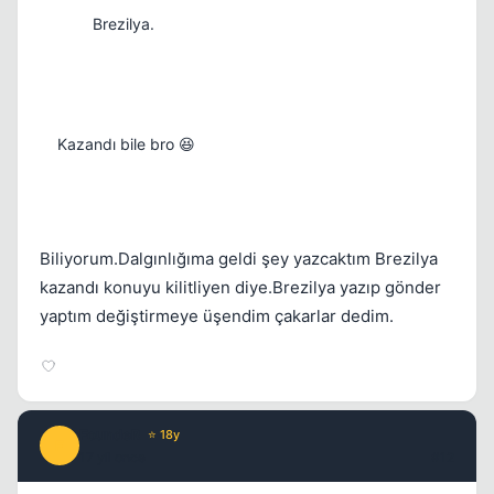
Brezilya.
Kazandı bile bro 😆
Biliyorum.Dalgınlığıma geldi şey yazcaktım Brezilya
kazandı konuyu kilitliyen diye.Brezilya yazıp gönder
yaptım değiştirmeye üşendim çakarlar dedim.
FoundeR
⭐ 18y
F
17 yil once
#12