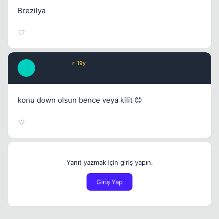
Brezilya
AnnaNova
⭐ 19y
A
17 yil once
#13
konu down olsun bence veya kilit 😊
Yanıt yazmak için giriş yapın.
Giriş Yap