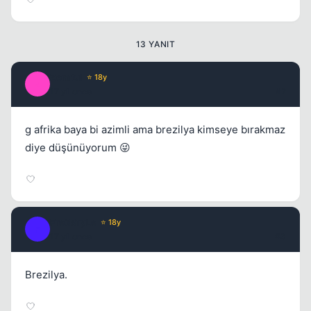
13 YANIT
Zeratul
⭐ 18y
Z
17 yil once
#2
g afrika baya bi azimli ama brezilya kimseye bırakmaz
diye düşünüyorum 😜
Kapat
Fre3sTyLe
⭐ 18y
F
17 yil once
#3
Brezilya.
Kapat