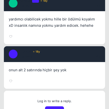
Phantoso
OP
⭐ 18y
P
17 yil once
#2
yardımcı olabilicek yokmu hille bir ödülmü koyalım
xD insanlık namına yokmu yardım edicek. hehehe
RHODOK
⭐ 18y
R
17 yil once
#3
onun alt 2 satırında hiçbir şey yok
Log in to write a reply.