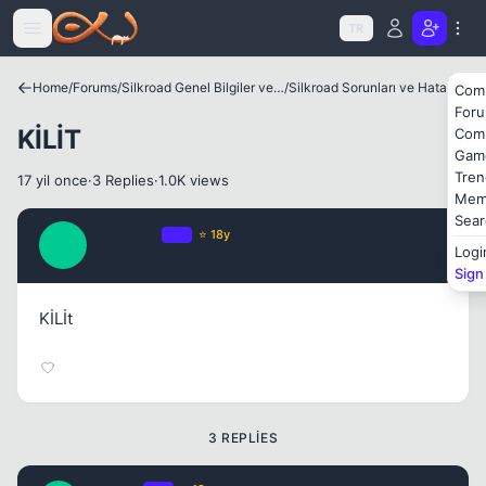
Icerige atla
TR
Kapat
Home
/
Forums
/
Silkroad Genel Bilgiler ve Update Bilgileri
/
Silkroad Sorunları ve Hataları
Com
For
KİLİT
Com
Gam
Tren
17 yil once
·
3 Replies
·
1.0K views
Mem
Sear
Phantoso
OP
⭐ 18y
P
Logi
17 yil once
#1
Sign
KİLİt
3 REPLIES