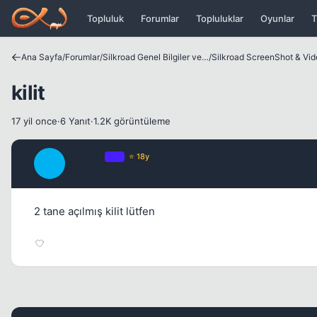
Icerige atla
Topluluk
Forumlar
Topluluklar
Oyunlar
T
Ana Sayfa
/
Forumlar
/
Silkroad Genel Bilgiler ve Update Bilgileri
/
Silkroad ScreenShot & Vi
kilit
17 yil once
·
6 Yanıt
·
1.2K görüntüleme
bozo29
OP
⭐ 18y
B
17 yil once
2 tane açılmış kilit lütfen