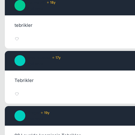
chacha26
⭐ 18y
C
17 yil once
tebrikler
MMe_Nobles
⭐ 17y
M
17 yil once
Tebrikler
Mirage
⭐ 19y
M
17 yil once