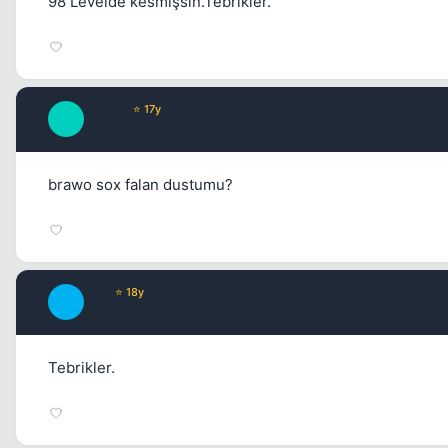
98 Levelde kesmişsin.Tebrikler.
attix12
⭐ 17y
A
17 yil once
brawo sox falan dustumu?
Kup
⭐ 18y
K
17 yil once
Tebrikler.