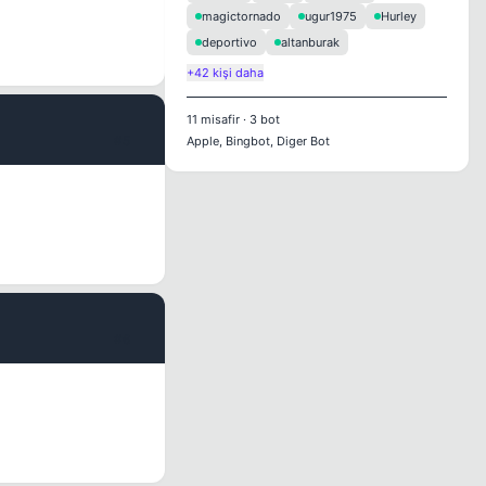
magictornado
ugur1975
Hurley
deportivo
altanburak
+42 kişi daha
11
misafir
·
3
bot
#5
Apple, Bingbot, Diger Bot
#6