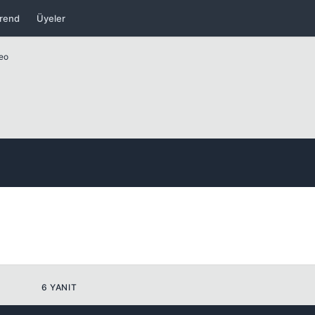
rend
Üyeler
Kapat
deo
Kapat
6 YANIT
Kapat