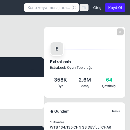
Giriş
Kayıt Ol
TR
E
ExtraLoob
ExtraLoob Oyun Topluluğu
#1
358K
2.6M
64
Üye
Mesaj
Çevrimiçi
🔥 Gündem
Tümü
1.
Brontes
WTB 134/135 CHN SS DEVİLLİ CHAR