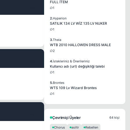
FULL İTEM
1
#2
2.
Hyperion
SATILIK 134 LV WİZ 135 LV NUKER
1
3.
Theia
WTB 2010 HALLOWEN DRESS MALE
2
#3
4.
İstekleriniz & Önerileriniz
Kullancı adı (url) değişikliği talebi
1
5.
Brontes
WTS 109 Lv Wizard Brontes
1
#4
Çevrimiçi Üyeler
64 kişi
Chorus
asiltr
Rebellen