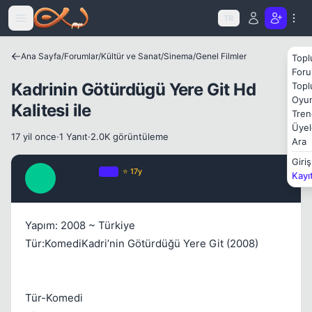
Icerige atla
TR
Ana Sayfa
/
Forumlar
/
Kültür ve Sanat
/
Sinema
/
Genel Filmler
Topl
Foru
Kadrinin Götürdügü Yere Git Hd
Topl
Oyun
Kalitesi ile
Tren
Kapat
Üyel
17 yil once
·
1 Yanıt
·
2.0K görüntüleme
Ara
Giriş
BoOoOS
OP
⭐ 17y
Kayı
B
17 yil once
#1
Yapım: 2008 ~ Türkiye
Tür:KomediKadri’nin Götürdüğü Yere Git (2008)
Tür-Komedi