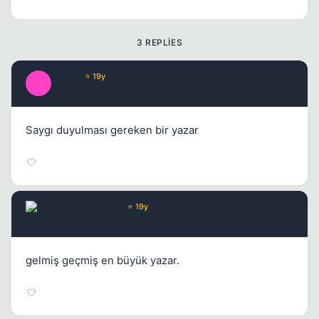
3 REPLIES
Macro
⭐ 19y
M
17 yil once
#2
Saygı duyulması gereken bir yazar
Chorus
Yönetici
⭐ 19y
17 yil once
#3
gelmiş geçmiş en büyük yazar.