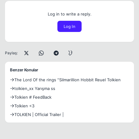
Log in to write a reply.
Log In
Paylaş:
Benzer Konular
The Lord Of the rings ''Silmarillion Hobbit Reuel Tolkien
tolkien_xx Yarışma ss
Tolkien # FeedBack
Tolkien <3
TOLKIEN | Official Trailer |