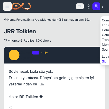
Icerige atla
TR
Home
/
Forums
/
Extra Area
/
Mangalda Kül Bırakmayanların Sözlüğü
Com
For
Kapat
JRR Tolkien
Com
Gam
Tren
17 yil once
·
3 Replies
·
1.0K views
Mem
Sear
Elessar
OP
⭐ 18y
E
Logi
17 yil once
#1
Sign
Söylenecek fazla söz yok.
Frp' nin yaratıcısı. Dünya' nın gelmiş geçmiş en iyi
yazarlarından biri. 🙏
:kalp:JRR Tolkien ❤️