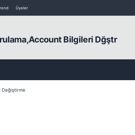
rend
Üyeler
ulama,Account Bilgileri Dğştr
i Değiştirme
Kapat