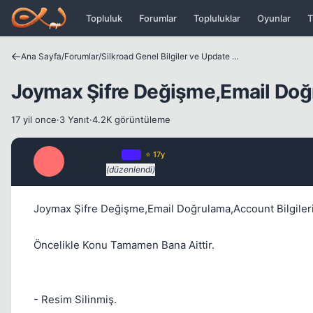
Icerige atla
Topluluk
Forumlar
Topluluklar
Oyunlar
T
Ana Sayfa
/
Forumlar
/
Silkroad Genel Bilgiler ve Update Bilgileri
Joymax Şifre Değişme,Email Doğr
17 yil once
·
3 Yanıt
·
4.2K görüntüleme
silkroadlife
OP
⭐ 17y
S
17 yil once
(düzenlendi)
Joymax Şifre Değişme,Email Doğrulama,Account Bilgiler
Öncelikle Konu Tamamen Bana Aittir.
- Resim Silinmiş.