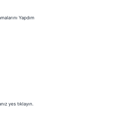
amalarını Yapdım
Kapat
ız yes tıklayın.
Kapat