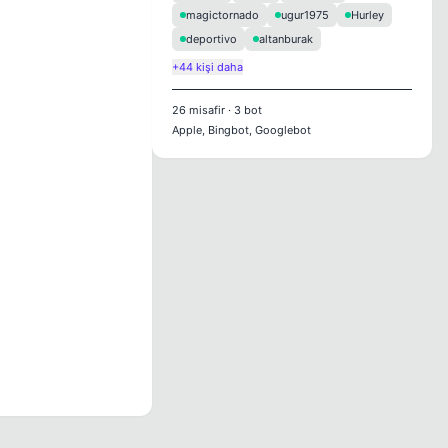
magictornado
ugur1975
Hurley
deportivo
altanburak
+44 kişi daha
26
misafir
·
3
bot
Apple, Bingbot, Googlebot