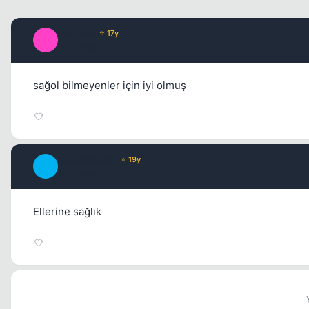
Intimate
⭐ 17y
I
17 yil once
sağol bilmeyenler için iyi olmuş
WalesNegras
⭐ 19y
W
16 yil once
Ellerine sağlık