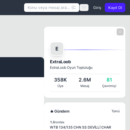
Giriş
Kayıt Ol
TR
E
ExtraLoob
ExtraLoob Oyun Topluluğu
#1
358K
2.6M
81
Üye
Mesaj
Çevrimiçi
🔥 Gündem
Tümü
1.
Brontes
WTB 134/135 CHN SS DEVİLLİ CHAR