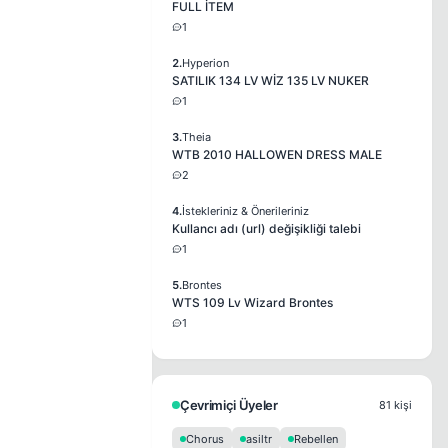
FULL İTEM
1
2.
Hyperion
SATILIK 134 LV WİZ 135 LV NUKER
1
3.
Theia
WTB 2010 HALLOWEN DRESS MALE
2
4.
İstekleriniz & Önerileriniz
Kullancı adı (url) değişikliği talebi
1
5.
Brontes
WTS 109 Lv Wizard Brontes
1
Çevrimiçi Üyeler
81 kişi
Chorus
asiltr
Rebellen