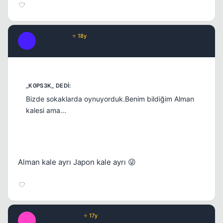
Fre3sTyLe
⭐ 18y
F
17 yil once
#5
Kapat
Bizde sokaklarda oynuyorduk.Benim bildiğim Alman
kalesi ama...
Alman kale ayrı Japon kale ayrı 😜
ImmorTaLGoD
⭐ 17y
I