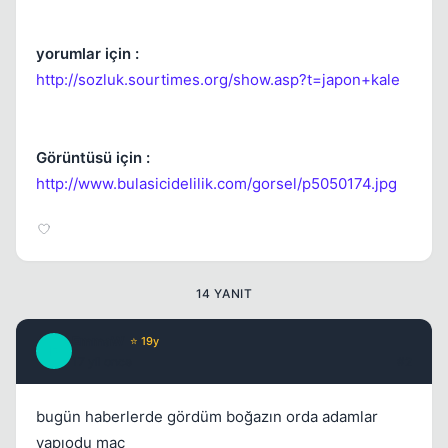
yorumlar için :
http://sozluk.sourtimes.org/show.asp?t=japon+kale
Görüntüsü için :
http://www.bulasicidelilik.com/gorsel/p5050174.jpg
Kapat
14 YANIT
EmmaW
⭐ 19y
E
17 yil once
#2
bugün haberlerde gördüm boğazın orda adamlar
yapıodu maç