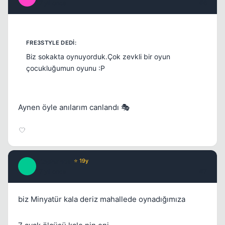
17 yil once
#6
Kapat
Biz sokakta oynuyorduk.Çok zevkli bir oyun
çocukluğumun oyunu :P
Aynen öyle anılarım canlandı 🎭
Stephanos
⭐ 19y
S
Kapat
17 yil once
#7
biz Minyatür kala deriz mahallede oynadığımıza