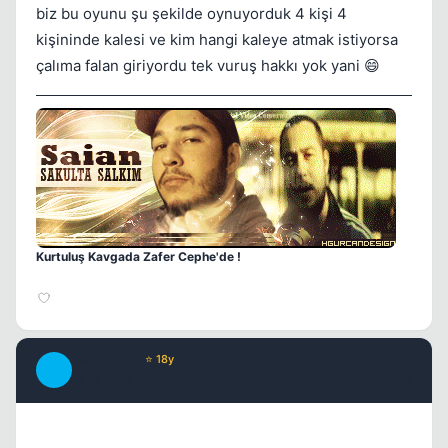
biz bu oyunu şu şekilde oynuyorduk 4 kişi 4
kişininde kalesi ve kim hangi kaleye atmak istiyorsa
çalıma falan giriyordu tek vuruş hakkı yok yani 😄
Kurtuluş Kavgada Zafer Cephe'de !
DeviLeyez
⭐ 18y
D
17 yil once
#10