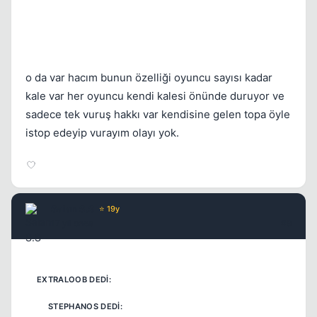
o da var hacım bunun özelliği oyuncu sayısı kadar
kale var her oyuncu kendi kalesi önünde duruyor ve
sadece tek vuruş hakkı var kendisine gelen topa öyle
istop edeyip vurayım olayı yok.
Saian S.S
⭐ 19y
17 yil once
#9