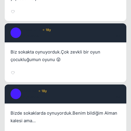
Fre3sTyLe
⭐ 18y
F
17 yil once
#3
Kapat
Biz sokakta oynuyorduk.Çok zevkli bir oyun
çocukluğumun oyunu 😜
Achilles
⭐ 18y
A
17 yil once
#4
Bizde sokaklarda oynuyorduk.Benim bildiğim Alman
kalesi ama...