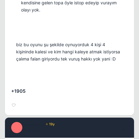
kendisine gelen topa öyle istop edeyip vurayım
olayı yok.
biz bu oyunu şu şekilde oynuyorduk 4 kişi 4
kişininde kalesi ve kim hangi kaleye atmak istiyorsa
çalıma falan giriyordu tek vuruş hakkı yok yani :D
+1905
Misproject
⭐ 19y
M
17 yil once
#11