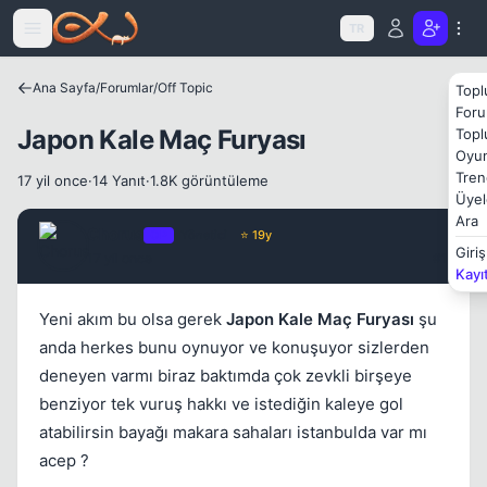
Icerige atla
TR
Ana Sayfa
/
Forumlar
/
Off Topic
Topl
Foru
Japon Kale Maç Furyası
Topl
Oyun
Tren
17 yil once
·
14 Yanıt
·
1.8K görüntüleme
Üyel
Ara
Chorus
OP
Yönetici
⭐ 19y
Giriş
17 yil once
#1
Kayı
Yeni akım bu olsa gerek
Japon Kale Maç Furyası
şu
anda herkes bunu oynuyor ve konuşuyor sizlerden
deneyen varmı biraz baktımda çok zevkli birşeye
benziyor tek vuruş hakkı ve istediğin kaleye gol
atabilirsin bayağı makara sahaları istanbulda var mı
acep ?