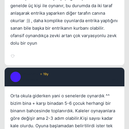
genelde üç kişi ile oynanır, bu durumda da iki taraf
anlaşarak entrika yaparken diğer tarafın canına
okurlar :)) , daha komplike oyunlarda entrika yaptığını
sanan bile başka bir entrikanın kurbanı olabilir.
ofansif oynandıkça zevki artan çok varyasyonlu zevk
dolu bir oyun
hmzsnmz
⭐ 19y
H
17 yil once
#13
Orta okula giderken yani o senelerde oynardık ^^
bizim bina + karşı binadan 5-6 çocuk herhangi bir
binanın bahcesinde toplanırdık. Kaleler oynayanlara
göre değişir ama 2-3 adım olabilir.Kişi sayısı kadar
kale olurdu. Oyuna başlamadan belirtilirdi ister tek