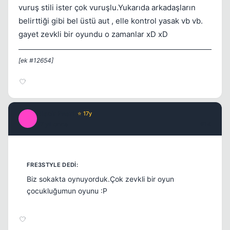
vuruş stili ister çok vuruşlu.Yukarıda arkadaşların
belirttiği gibi bel üstü aut , elle kontrol yasak vb vb.
gayet zevkli bir oyundu o zamanlar xD xD
[ek #12654]
Black Pearl
⭐ 17y
B
17 yil once
#14
Biz sokakta oynuyorduk.Çok zevkli bir oyun
çocukluğumun oyunu :P