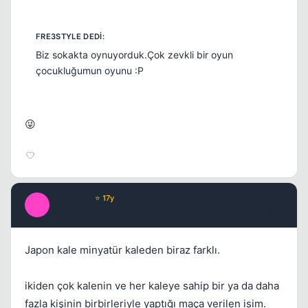
Biz sokakta oynuyorduk.Çok zevkli bir oyun
çocukluğumun oyunu :P
😜
volkanka
⭐ 17y
V
17 yil once
#12
Japon kale minyatür kaleden biraz farklı.
ikiden çok kalenin ve her kaleye sahip bir ya da daha
fazla kişinin birbirleriyle yaptığı maça verilen isim.