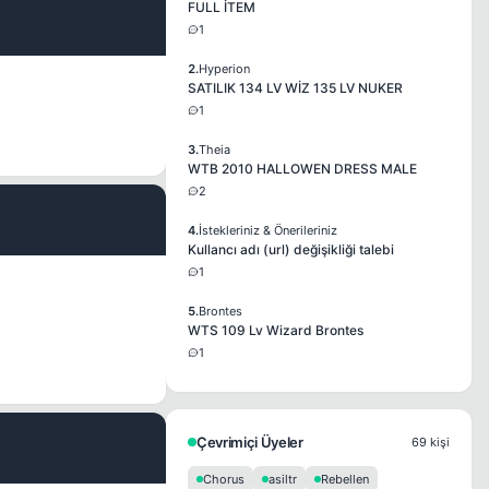
FULL İTEM
1
#2
2.
Hyperion
SATILIK 134 LV WİZ 135 LV NUKER
1
3.
Theia
WTB 2010 HALLOWEN DRESS MALE
2
#3
4.
İstekleriniz & Önerileriniz
Kullancı adı (url) değişikliği talebi
1
5.
Brontes
WTS 109 Lv Wizard Brontes
1
Çevrimiçi Üyeler
69 kişi
#4
Chorus
asiltr
Rebellen