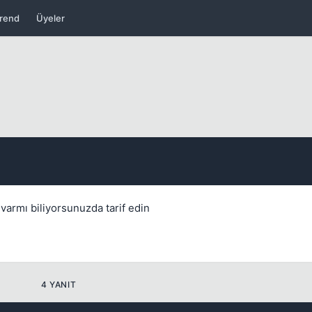
Kapat
rend
Üyeler
Kapat
 varmı biliyorsunuzda tarif edin
4 YANIT
Kapat