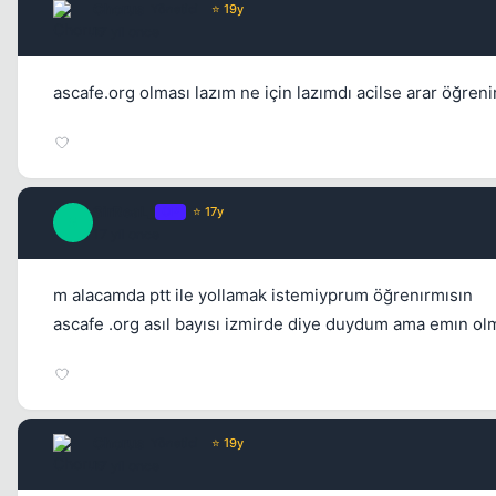
Chorus
Yönetici
⭐ 19y
17 yil once
ascafe.org olması lazım ne için lazımdı acilse arar öğreni
SirReaL_
OP
⭐ 17y
S
17 yil once
m alacamda ptt ile yollamak istemiyprum öğrenırmısın
ascafe .org asıl bayısı izmirde diye duydum ama emın ol
Chorus
Yönetici
⭐ 19y
17 yil once