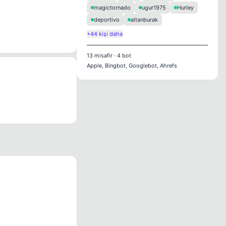
magictornado
ugur1975
Hurley
deportivo
altanburak
+44 kişi daha
13
misafir
·
4
bot
Apple, Bingbot, Googlebot, Ahrefs