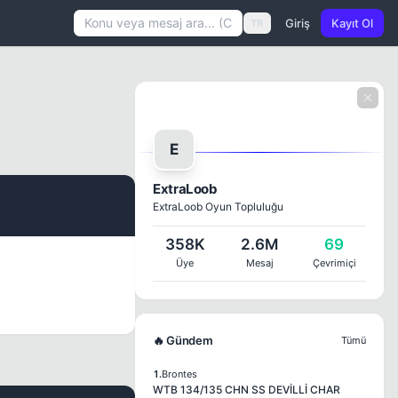
Giriş
Kayıt Ol
TR
E
ExtraLoob
ExtraLoob Oyun Topluluğu
#1
358K
2.6M
69
Üye
Mesaj
Çevrimiçi
🔥 Gündem
Tümü
1.
Brontes
WTB 134/135 CHN SS DEVİLLİ CHAR