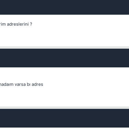
rim adreslerini ?
madaım varsa bı adres
💎
Mevcut reputation puanın
-