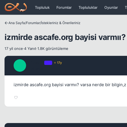
Icerige atla
Topluluk
Forumlar
Topluluklar
Oyunlar
T
Ana Sayfa
/
Forumlar
/
İstekleriniz & Önerileriniz
izmirde ascafe.org bayisi varmıı?
17 yil once
·
4 Yanıt
·
1.8K görüntüleme
SirReaL_
OP
⭐ 17y
S
17 yil once
izmirde ascafe.org bayisi varmıı? varsa nerde bir bilgin,z