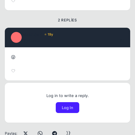
2 REPLIES
Misproject
⭐ 19y
M
17 yil once
#2
😜
Log in to write a reply.
Log In
Paylaş: