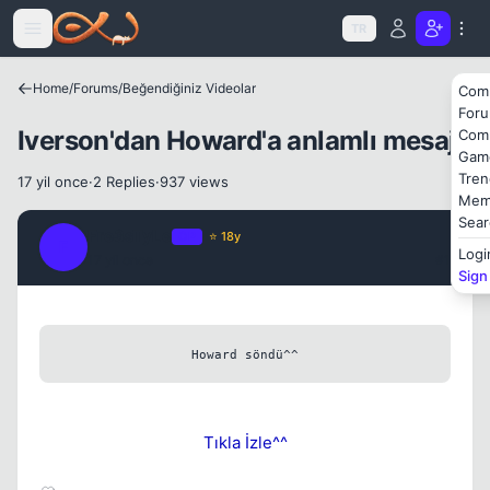
Icerige atla
TR
Kapat
Home
/
Forums
/
Beğendiğiniz Videolar
Com
For
Iverson'dan Howard'a anlamlı mesaj!
Com
Gam
Tren
17 yil once
·
2 Replies
·
937 views
Mem
Sear
Fre3sTyLe
OP
⭐ 18y
F
Logi
17 yil once
#1
Sign
Howard söndü^^
Tıkla İzle^^