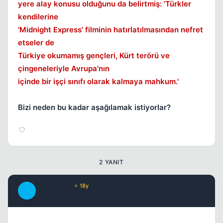
yere alay konusu olduğunu da belirtmiş: 'Türkler
kendilerine
'Midnight Express' filminin hatırlatılmasından nefret
etseler de
Türkiye okumamış gençleri, Kürt terörü ve
çingeneleriyle Avrupa'nın
içinde bir işçi sınıfı olarak kalmaya mahkum.'
Bizi neden bu kadar aşağılamak istiyorlar?
2 YANIT
Continuum
⭐ 18y
C
17 yil once
#2