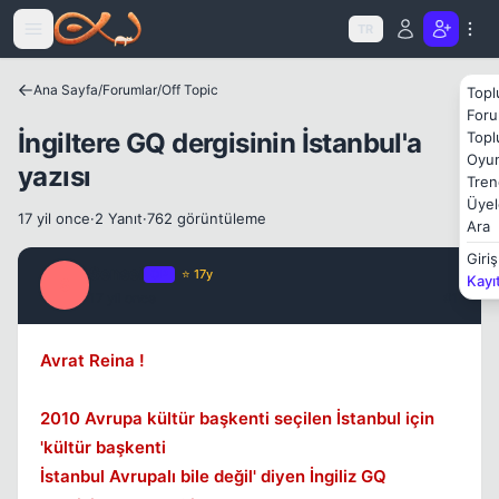
Icerige atla
TR
Ana Sayfa
/
Forumlar
/
Off Topic
Topl
Foru
İngiltere GQ dergisinin İstanbul'a
Topl
Oyun
yazısı
Tren
Üyel
17 yil once
·
2 Yanıt
·
762 görüntüleme
Ara
Giriş
Sensei
OP
⭐ 17y
Kayı
S
17 yil once
#1
Kapat
Avrat Reina !
2010 Avrupa kültür başkenti seçilen İstanbul için
'kültür başkenti
İstanbul Avrupalı bile değil' diyen İngiliz GQ