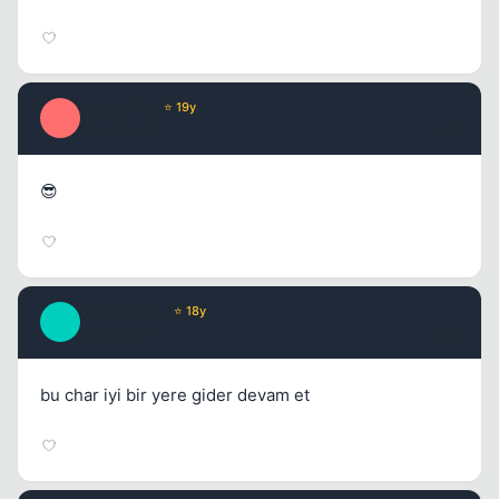
Misproject
⭐ 19y
M
17 yil once
#8
😎
_MaGiCiNe_
⭐ 18y
_
17 yil once
#9
bu char iyi bir yere gider devam et