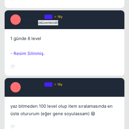
emeqLi_b0w
OP
⭐ 18y
E
17 yil once
(düzenlendi)
#17
1 günde 6 level
- Resim Silinmiş.
emeqLi_b0w
OP
⭐ 18y
E
17 yil once
#18
yaz bitmeden 100 level olup item sıralamasında en
üste otururum (eğer gene soyulassam) 😄