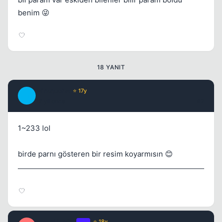
benim 😜
18 YANIT
Minotoche
⭐ 17y
Kapat
M
17 yil once
#2
1~233 lol
birde parnı gösteren bir resim koyarmısın 😊
Kapat
emeqLi_b0w
OP
⭐ 18y