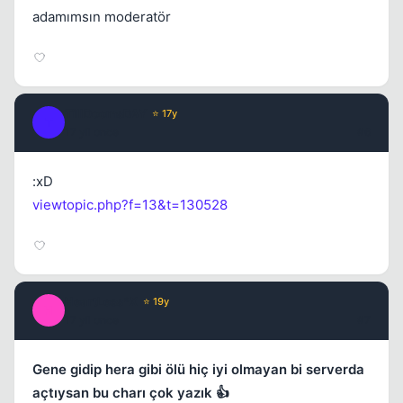
adamımsın moderatör
TillDoomsDAY
⭐ 17y
T
17 yil once
#6
:xD
viewtopic.php?f=13&t=130528
HeartLess*X
⭐ 19y
H
17 yil once
#7
Gene gidip hera gibi ölü hiç iyi olmayan bi serverda
açtıysan bu charı çok yazık 👍