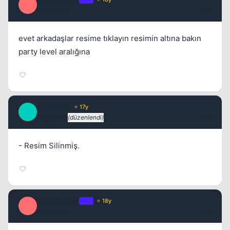
E
17 yil once
#3
evet arkadaşlar resime tıklayın resimin altına bakın
party level aralığına
Kapat
Josephine
⭐ 17y
J
17 yil once
(düzenlendi)
#4
- Resim Silinmiş.
emeqLi_b0w
OP
⭐ 18y
Kapat
E
17 yil once
#5