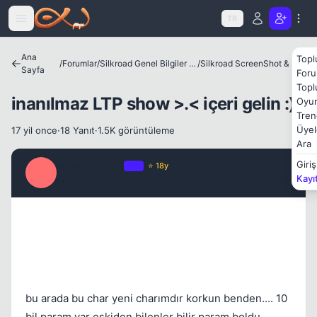
Icerige atla
TR
Kapat
Ana
Topl
/
Forumlar
/
Silkroad Genel Bilgiler ve Update Bilgileri
/
Silkroad ScreenShot & Video
Sayfa
Foru
Topl
inanılmaz LTP show >.< içeri gelin :)
Oyun
Tren
Üyel
17 yil once
·
18 Yanıt
·
1.5K görüntüleme
Ara
Kapat
emeqLi_b0w
Giriş
OP
⭐ 18y
E
Kayı
17 yil once
#1
bu arada bu char yeni charımdır korkun benden.... 10
Kapat
bil param var eskiden bilenler bilir param boldu