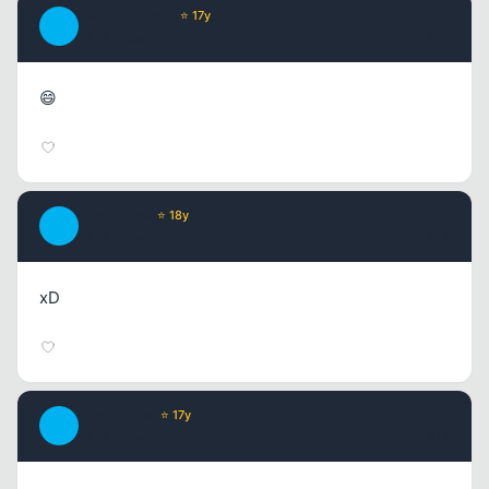
SatanicTurtle
⭐ 17y
S
17 yil once
#10
😄
BurdurLee
⭐ 18y
B
17 yil once
#11
xD
Minotoche
⭐ 17y
M
17 yil once
#12