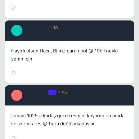
MMe_Nobles
⭐ 17y
M
17 yil once
#15
Hayırlı olsun Hacı , Biliriz paran bol 😉 10bil neyki
senin için
emeqLi_b0w
OP
⭐ 18y
E
17 yil once
#16
tamam 1925 arkadaş gece resmini koyarım bu arada
serverim ares 😄 hera değil arkadaşlar