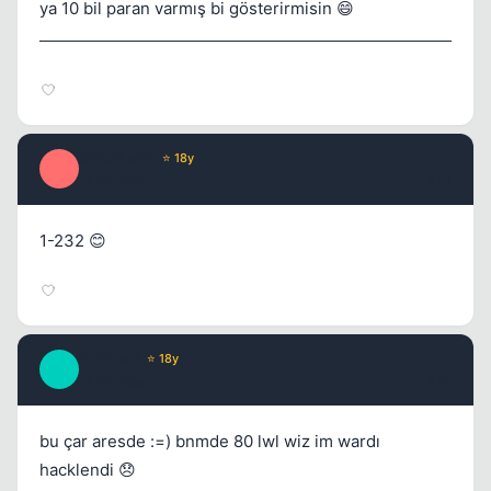
ya 10 bil paran varmış bi gösterirmisin 😄
SiNoPLeEe
⭐ 18y
S
17 yil once
#13
1-232 😊
RuffLes*
⭐ 18y
R
17 yil once
#14
bu çar aresde :=) bnmde 80 lwl wiz im wardı
hacklendi 😞