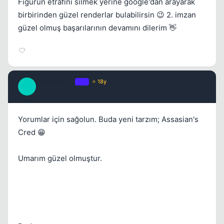
Figürün etrafını silmek yerine google'dan arayarak
birbirinden güzel renderlar bulabilirsin 😉 2. imzan
güzel olmuş başarılarının devamını dilerim 👋
Unreminical
OP
⭐ 18y
U
17 yil once
#14
Yorumlar için sağolun. Buda yeni tarzım; Assasian's
Cred 😁
Umarım güzel olmuştur.