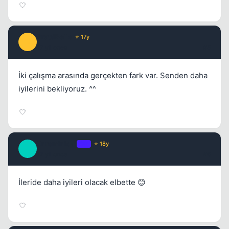
BruttiBelle
⭐ 17y
B
17 yil once
#5
İki çalışma arasında gerçekten fark var. Senden daha
iyilerini bekliyoruz. ^^
Unreminical
OP
⭐ 18y
U
17 yil once
#6
İleride daha iyileri olacak elbette 😊