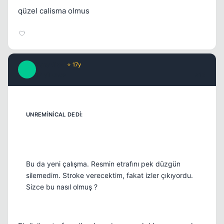
qüzel calisma olmus
Paradise
⭐ 17y
P
17 yil once
#13
Bu da yeni çalışma. Resmin etrafını pek düzgün
silemedim. Stroke verecektim, fakat izler çıkıyordu.
Sizce bu nasıl olmuş ?