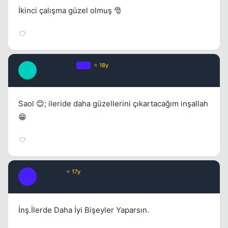
İkinci çalışma güzel olmuş 🎅
Kapat
Unreminical
OP
⭐ 18y
U
17 yil once
#3
Saol 😊; ileride daha güzellerini çıkartacağım inşallah
😁
Kapat
Tequilla
⭐ 17y
T
17 yil once
#4
İnş.İlerde Daha İyi Bişeyler Yaparsın.
Kapat