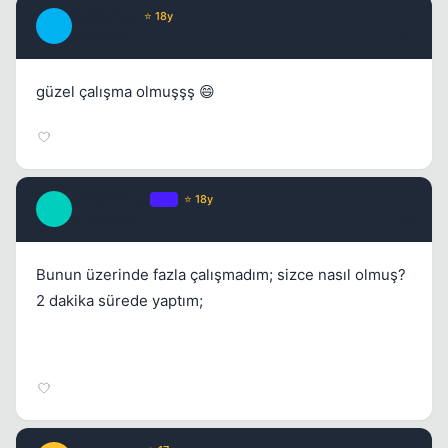
BurdurLee
⭐ 18y
B
17 yil once
#7
güzel çalışma olmuşşş 😄
Unreminical
OP
⭐ 18y
U
17 yil once
#8
Bunun üzerinde fazla çalışmadım; sizce nasıl olmuş?
2 dakika sürede yaptım;