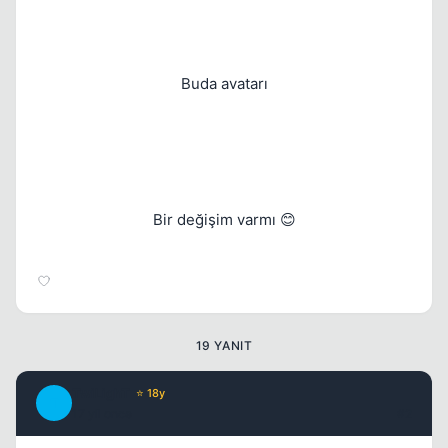
Buda avatarı
Kapat
Bir değişim varmı 😊
Kapat
19 YANIT
TwiLighT
⭐ 18y
T
17 yil once
#2