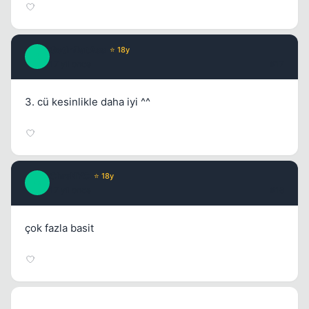
GetInDatAss
⭐ 18y
G
17 yil once
#17
3. cü kesinlikle daha iyi ^^
ChrsNYC
⭐ 18y
C
17 yil once
#18
çok fazla basit