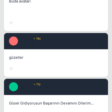
Buda avatarı
invaders
⭐ 18y
I
17 yil once
#15
güzeller
Crickety
⭐ 17y
C
17 yil once
#16
Güsel Gidiyorusun Başarının Devamını Dilerim...