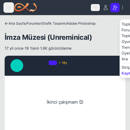
Icerige atla
TR
Ana Sayfa
/
Forumlar
/
Grafik Tasarım
/
Adobe Photoshop
Topl
Foru
Kapat
İmza Müzesi (Unreminical)
Topl
Oyun
Tren
17 yil once
·
19 Yanıt
·
1.6K görüntüleme
Üyel
Ara
Unreminical
OP
⭐ 18y
U
Giriş
17 yil once
#1
Kayı
İkinci çalışmam 😊