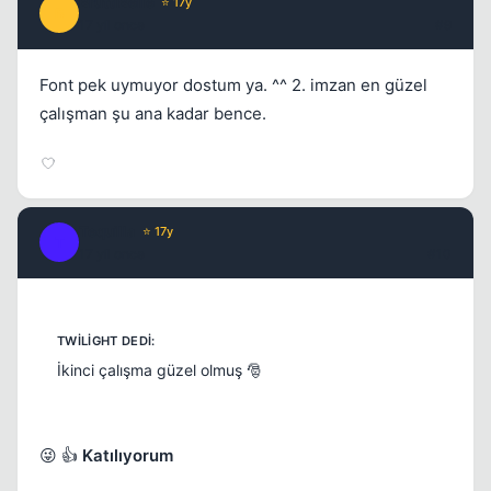
BruttiBelle
⭐ 17y
B
17 yil once
#9
Font pek uymuyor dostum ya. ^^ 2. imzan en güzel
çalışman şu ana kadar bence.
Tequilla
⭐ 17y
T
17 yil once
#10
İkinci çalışma güzel olmuş 🎅
😜 👍
Katılıyorum