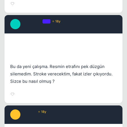
Unreminical
OP
⭐ 18y
U
17 yil once
#11
Bu da yeni çalışma. Resmin etrafını pek düzgün
silemedim. Stroke verecektim, fakat izler çıkıyordu.
Sizce bu nasıl olmuş ?
FoundeR
⭐ 18y
F
17 yil once
#12