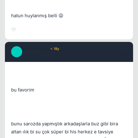
hatun huylanmış belli 😜
JohnnyBravo
⭐ 18y
J
17 yil once
#6
bu favorim
bunu sarozda yapmıştık arkadaşlarla buz gibi bira
altan ılık bi su çok süper bi his herkez e tavsiye