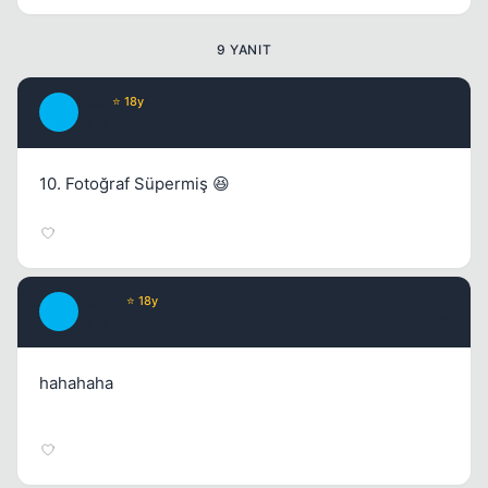
9 YANIT
Kup
⭐ 18y
K
17 yil once
#2
10. Fotoğraf Süpermiş 😆
Buzzz
⭐ 18y
B
17 yil once
#3
hahahaha