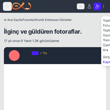
Icerige atla
TR
Ana Sayfa
/
Forumlar
/
Komik Enteresan Görseller
Topl
Foru
İlginç ve güldüren fotoraflar.
Topl
Oyun
Tren
17 yil once
·
9 Yanıt
·
1.3K görüntüleme
Üyel
Ara
Sensei
OP
⭐ 17y
S
Giriş
17 yil once
#1
Kayı
Kapat