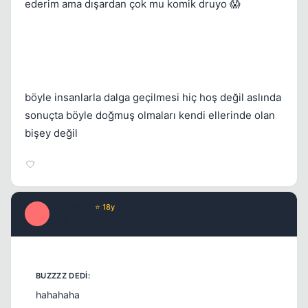
ederim ama dışardan çok mu komik druyo 😱
böyle insanlarla dalga geçilmesi hiç hoş değil aslında
sonuçta böyle doğmuş olmaları kendi ellerinde olan
bişey değil
Prisoners
⭐ 18y
P
17 yil once
#7
hahahaha