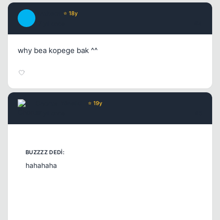
Anthem
⭐ 18y
A
17 yil once
#4
why bea kopege bak ^^
Chorus
Yönetici
⭐ 19y
17 yil once
#5
hahahaha