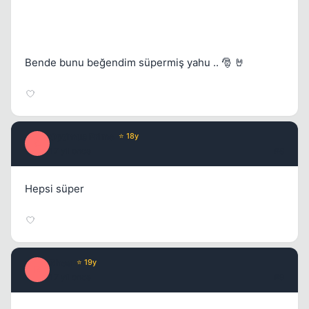
Bende bunu beğendim süpermiş yahu .. 🎅 🤘
Optimus Prime
⭐ 18y
O
17 yil once
#8
Hepsi süper
Rhea
⭐ 19y
R
17 yil once
#9