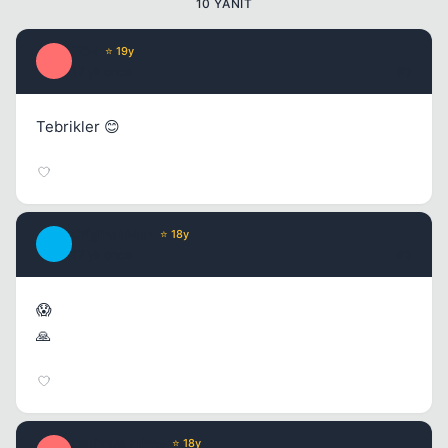
10 YANIT
E0N
⭐ 19y
E
17 yil once
#2
Tebrikler 😊
Kapat
Original Man
⭐ 18y
O
17 yil once
#3
😱
🙏
Optimus Prime
⭐ 18y