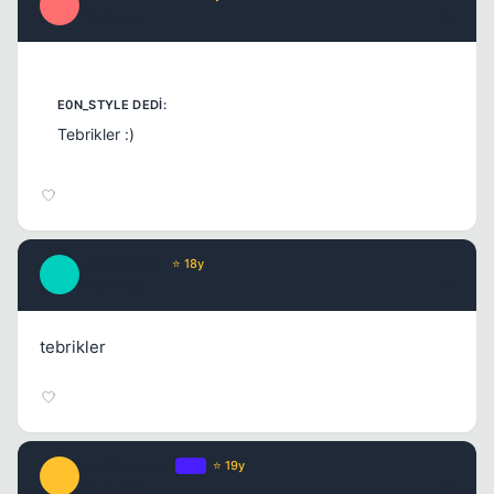
O
17 yil once
#4
Tebrikler :)
_MaGiCiNe_
⭐ 18y
_
17 yil once
#5
tebrikler
HurRicanEmJ
OP
⭐ 19y
H
17 yil once
#6