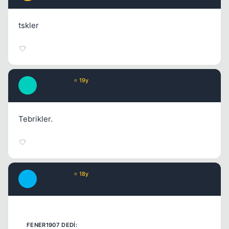
tskler
fener1907
⭐ 19y
F
17 yil once
#7
Tebrikler.
BurdurLee
⭐ 18y
B
17 yil once
#8