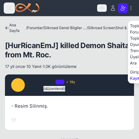
Icerige atla
TR
Kapat
Ana
Topl
/
Forumlar
/
Silkroad Genel Bilgiler ve Update Bilgileri
/
Silkroad ScreenShot & Video
Sayfa
Foru
Topl
[HurRicanEmJ] killed Demon Shaitan
Oyun
Tren
from Mt. Roc.
Üyel
Ara
17 yil once
·
10 Yanıt
·
1.0K görüntüleme
Giriş
Kayı
HurRicanEmJ
OP
⭐ 19y
H
17 yil once
(düzenlendi)
#1
Kapat
- Resim Silinmiş.