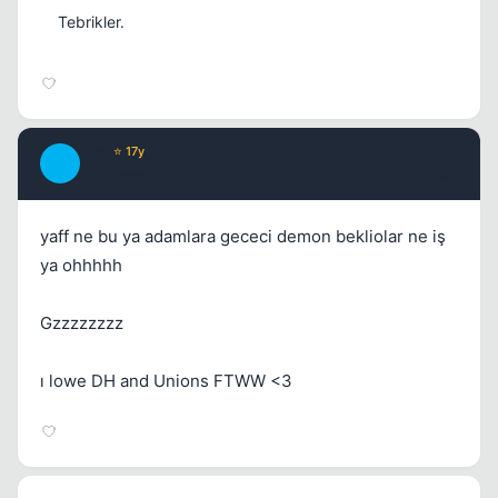
Tebrikler.
JbS
⭐ 17y
J
17 yil once
#9
yaff ne bu ya adamlara gececi demon bekliolar ne iş
ya ohhhhh
Gzzzzzzzz
ı lowe DH and Unions FTWW <3