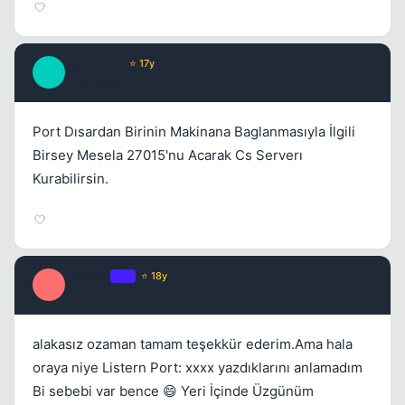
By_DaDaS
⭐ 17y
B
17 yil once
#3
Port Dısardan Birinin Makinana Baglanmasıyla İlgili
Birsey Mesela 27015'nu Acarak Cs Serverı
Kurabilirsin.
quissko
OP
⭐ 18y
Q
17 yil once
#4
alakasız ozaman tamam teşekkür ederim.Ama hala
oraya niye Listern Port: xxxx yazdıklarını anlamadım
Bi sebebi var bence 😄 Yeri İçinde Üzgünüm