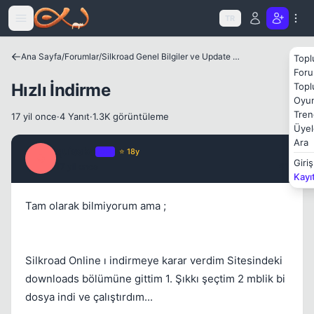
Icerige atla
TR
Ana Sayfa
/
Forumlar
/
Silkroad Genel Bilgiler ve Update Bilgileri
Topl
Foru
Hızlı İndirme
Topl
Oyun
Tren
17 yil once
·
4 Yanıt
·
1.3K görüntüleme
Üyel
Ara
quissko
Kapat
OP
⭐ 18y
Q
Giriş
17 yil once
#1
Kayı
Tam olarak bilmiyorum ama ;
Silkroad Online ı indirmeye karar verdim Sitesindeki
downloads bölümüne gittim 1. Şıkkı şeçtim 2 mblik bi
dosya indi ve çalıştırdım...