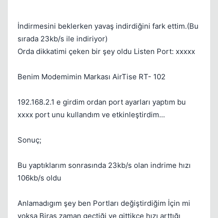
Kapat
İndirmesini beklerken yavaş indirdiğini fark ettim.(Bu
sırada 23kb/s ile indiriyor)
Orda dikkatimi çeken bir şey oldu Listen Port: xxxxx
Benim Modemimin Markası AirTise RT- 102
192.168.2.1 e girdim ordan port ayarları yaptım bu
xxxx port unu kullandım ve etkinleştirdim...
Sonuç;
Bu yaptıklarım sonrasında 23kb/s olan indrime hızı
106kb/s oldu
Anlamadıgım şey ben Portları değiştirdiğim İçin mi
yoksa Biras zaman geçtiği ve gittikçe hızı arttığı