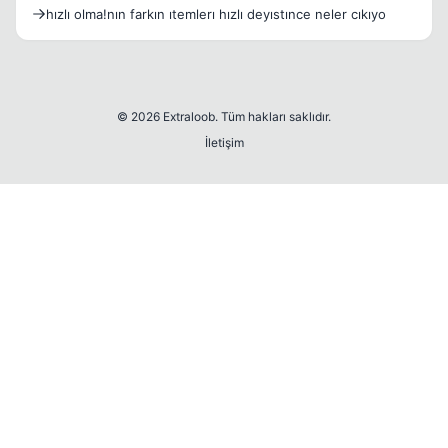
hızlı olma!nın farkın ıtemlerı hızlı deyıstınce neler cıkıyo
© 2026 Extraloob. Tüm hakları saklıdır.
İletişim