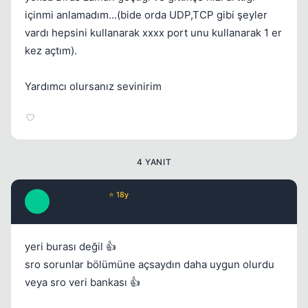
içinmi anlamadım...(bide orda UDP,TCP gibi şeyler
vardı hepsini kullanarak xxxx port unu kullanarak 1 er
kez açtım).
Yardımcı olursanız sevinirim
4 YANIT
NiGHTMaRe
⭐ 18y
N
17 yil once
#2
yeri burası değil 👍
sro sorunlar bölümüne açsaydın daha uygun olurdu
veya sro veri bankası 👍