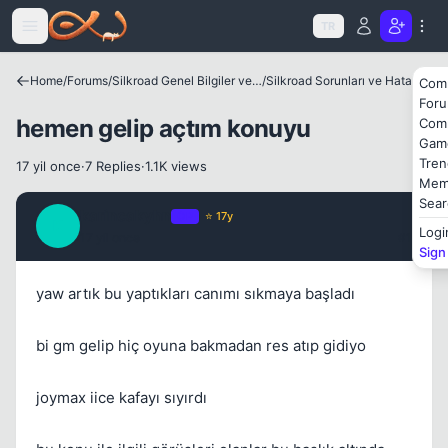
Icerige atla
TR
Kapat
Home
/
Forums
/
Silkroad Genel Bilgiler ve Update Bilgileri
/
Silkroad Sorunları ve Hataları
Com
For
hemen gelip açtım konuyu
Com
Gam
Tren
17 yil once
·
7 Replies
·
1.1K views
Mem
Sear
karincakyhn
OP
⭐ 17y
K
Kapat
Logi
17 yil once
#1
Sign
yaw artık bu yaptıkları canımı sıkmaya başladı
bi gm gelip hiç oyuna bakmadan res atıp gidiyo
joymax iice kafayı sıyırdı