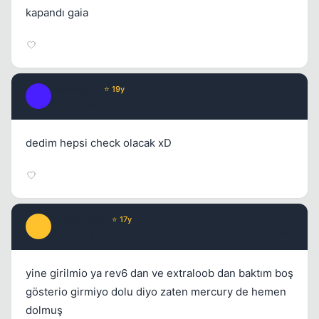
kapandı gaia
BearGrylls
⭐ 19y
B
17 yil once
#6
dedim hepsi check olacak xD
CaRPe DieM
⭐ 17y
C
17 yil once
#7
yine girilmio ya rev6 dan ve extraloob dan baktım boş
gösterio girmiyo dolu diyo zaten mercury de hemen
dolmuş