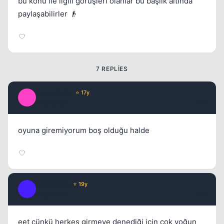
bu konu ile ilgili görüşleri olanlar bu başlık altında
Kapat
paylaşabilirler 👴
7 REPLIES
tr_vendetta
⭐ 17y
T
17 yil once
#2
oyuna giremiyorum boş olduğu halde
BearGrylls
⭐ 19y
B
17 yil once
#3
eet çünkü herkes girmeye denediği için çok yoğun