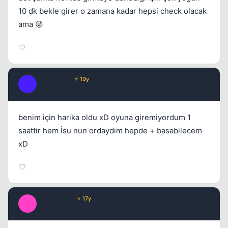
10 dk bekle girer o zamana kadar hepsi check olacak
ama 😜
BearGrylls
⭐ 19y
B
17 yil once
#4
benim için harika oldu xD oyuna giremiyordum 1
saattir hem İsu nun ordaydım hepde + basabilecem
xD
tr_vendetta
⭐ 17y
T
17 yil once
#5