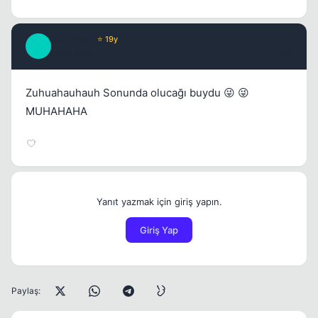
Addicted
⭐ 19y
A
16 yil once
#16
Zuhuahauhauh Sonunda olucağı buydu 😜 😜
MUHAHAHA
Yanıt yazmak için giriş yapın.
Giriş Yap
Paylaş: