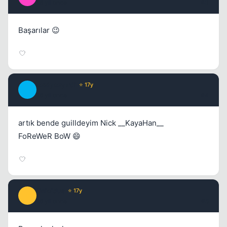
16 yil once
#3
Kapat
Başarılar 😉
ozziyozyatli
⭐ 17y
O
16 yil once
#4
artık bende guilldeyim Nick __KayaHan__
FoReWeR BoW 😄
Deicidus
⭐ 17y
D
16 yil once
#5