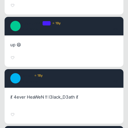
burakoz542
OP
⭐ 19y
B
16 yil once
#8
up 😄
Lewen
⭐ 18y
L
16 yil once
#9
💃 4ever HeaWeN !! I3lack_D3ath 💃