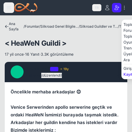
Icerige atla
TR
Ana
Topl
/
Forumlar
/
Silkroad Genel Bilgiler ve Update Bilgileri
/
Silkroad Guildler ve Tanıtımları
/
Theia
Sayfa
Foru
Topl
< HeaWeN Guildi >
Oyun
Tren
Kapat
Üyel
17 yil once
·
16 Yanıt
·
3.3K görüntüleme
Ara
burakoz542
Giriş
OP
⭐ 19y
B
Kayı
17 yil once
(düzenlendi)
#1
Öncelikle merhaba arkadaşlar 😊
Venice Serwerinden apollo serwerine geçtik ve
ordaki HeaWeN İsmimizi burayada taşımak istedik.
Arkadaşlar her guildin kendine has istekleri vardır
Bizimde isteklerimiz ;