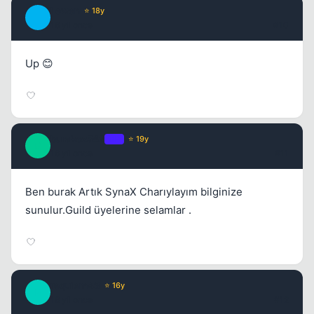
Lewen
⭐ 18y
L
16 yil once
#10
Up 😊
burakoz542
OP
⭐ 19y
B
16 yil once
#11
Ben burak Artık SynaX Charıylayım bilginize
sunulur.Guild üyelerine selamlar .
requiem43
⭐ 16y
R
16 yil once
#12