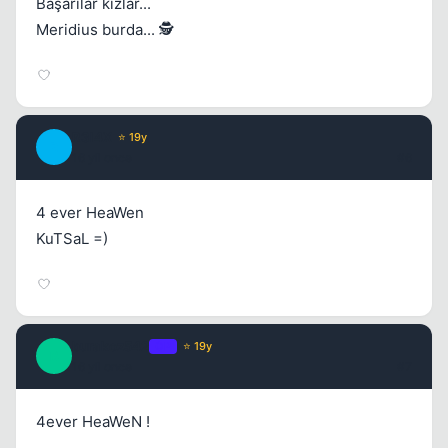
Başarılar kızlar...
Meridius burda... 🕵️
R3l4X
⭐ 19y
R
16 yil once
#6
4 ever HeaWen
KuTSaL =)
burakoz542
OP
⭐ 19y
B
16 yil once
#7
4ever HeaWeN !