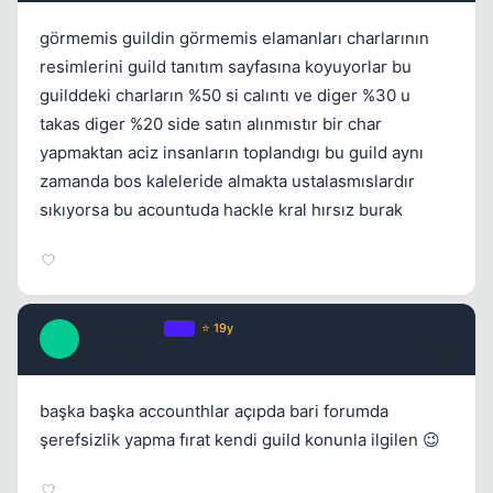
görmemis guildin görmemis elamanları charlarının
resimlerini guild tanıtım sayfasına koyuyorlar bu
guilddeki charların %50 si calıntı ve diger %30 u
takas diger %20 side satın alınmıstır bir char
yapmaktan aciz insanların toplandıgı bu guild aynı
zamanda bos kaleleride almakta ustalasmıslardır
sıkıyorsa bu acountuda hackle kral hırsız burak
burakoz542
OP
⭐ 19y
B
16 yil once
#13
başka başka accounthlar açıpda bari forumda
şerefsizlik yapma fırat kendi guild konunla ilgilen 😉