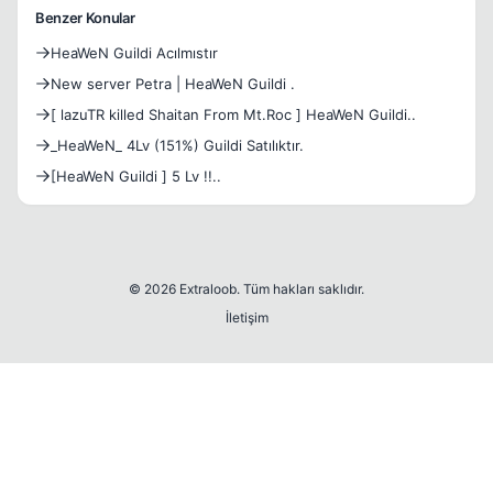
Benzer Konular
HeaWeN Guildi Acılmıstır
New server Petra | HeaWeN Guildi .
[ lazuTR killed Shaitan From Mt.Roc ] HeaWeN Guildi..
_HeaWeN_ 4Lv (151%) Guildi Satılıktır.
[HeaWeN Guildi ] 5 Lv !!..
© 2026 Extraloob. Tüm hakları saklıdır.
İletişim