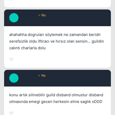
requiem43
⭐ 16y
R
16 yil once
#14
ahahahha dogruları söylemek ne zamandan beridir
serefsizlik oldu iftiracı ve hırsız olan sensin... guildin
calıntı charlarla dolu
requiem43
⭐ 16y
R
16 yil once
#15
konu artık silinebilir guild disband olmustur disband
olmasında emegi gecen herkesin eline saglık xDDD