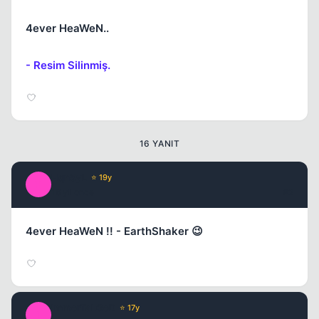
4ever HeaWeN..
Kapat
- Resim Silinmiş.
16 YANIT
HqnSyL
⭐ 19y
H
Kapat
16 yil once
#2
4ever HeaWeN !! - EarthShaker 😉
ImmorTaLGoD
⭐ 17y
I