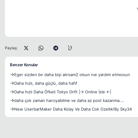
Paylaş:
Benzer Konular
Eger sizden bır daha bişi alırsam2 olsun nıe yardım etmıosun
Daha hızlı, daha güçlü, daha hafif
Daha hızlı Daha Öfkeli Tokyo Drift |-> Online İzle <-|
daha çok zaman harcıyabilme ve daha az post kazanma....
New UserbarMaker Daha Kolay Ve Daha Cok Ozellık!By Sky34