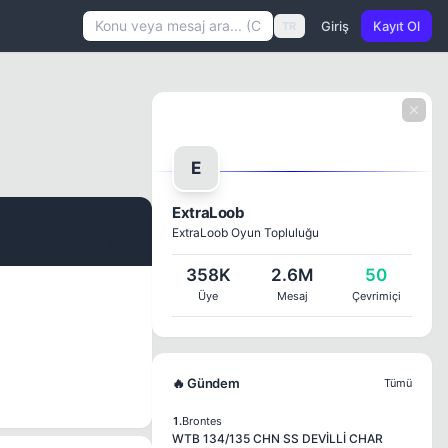
Giriş
Kayıt Ol
TR
E
ExtraLoob
ExtraLoob Oyun Topluluğu
#1
358K
2.6M
50
Üye
Mesaj
Çevrimiçi
🔥 Gündem
Tümü
1.
Brontes
WTB 134/135 CHN SS DEVİLLİ CHAR