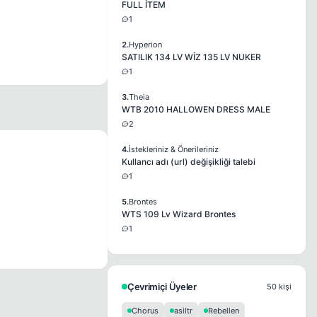
FULL İTEM
1
2.
Hyperion
SATILIK 134 LV WİZ 135 LV NUKER
1
3.
Theia
WTB 2010 HALLOWEN DRESS MALE
2
4.
İstekleriniz & Önerileriniz
Kullancı adı (url) değişikliği talebi
1
5.
Brontes
WTS 109 Lv Wizard Brontes
1
Çevrimiçi Üyeler
50 kişi
Chorus
asiltr
Rebellen