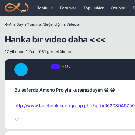
Icerige atla
Topluluk
Forumlar
Topluluklar
Oyunlar
T
Ana Sayfa
/
Forumlar
/
Beğendiğiniz Videolar
Harıka bır vıdeo daha <<<
17 yil once
·
1 Yanıt
·
951 görüntüleme
DeviLeyez
OP
⭐ 18y
D
17 yil once
Bu seferde Ameno Pro'yla karsınızdayım 😁 😁
http://www.facebook.com/group.php?gid=66203946750