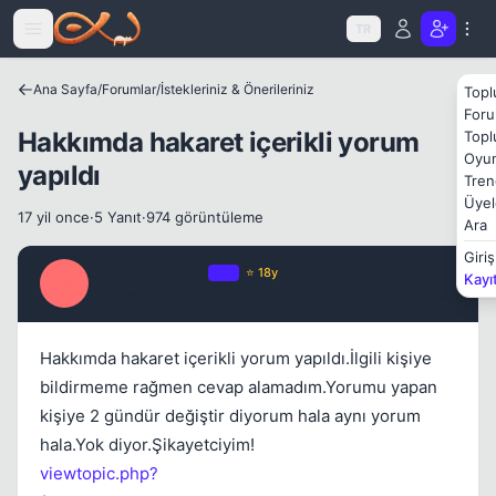
Icerige atla
Kapat
TR
Ana Sayfa
/
Forumlar
/
İstekleriniz & Önerileriniz
Topl
Foru
Hakkımda hakaret içerikli yorum
Topl
Oyun
yapıldı
Tren
Üyel
17 yil once
·
5 Yanıt
·
974 görüntüleme
Ara
Giriş
Optimus Prime
OP
⭐ 18y
Kayı
O
17 yil once
#1
Hakkımda hakaret içerikli yorum yapıldı.İlgili kişiye
Kapat
bildirmeme rağmen cevap alamadım.Yorumu yapan
kişiye 2 gündür değiştir diyorum hala aynı yorum
hala.Yok diyor.Şikayetciyim!
viewtopic.php?