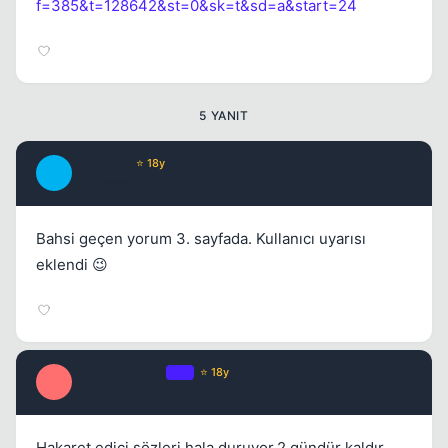
f=385&t=128642&st=0&sk=t&sd=a&start=24
5 YANIT
TwiLighT
⭐ 18y
T
17 yil once
#2
Bahsi geçen yorum 3. sayfada. Kullanıcı uyarısı
eklendi 😉
Optimus Prime
OP
⭐ 18y
O
17 yil once
#3
Hakaret edici sözleri hala duruyor.2 gündür kaldır