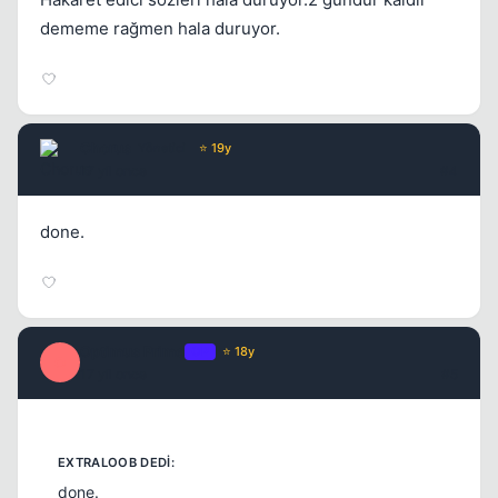
dememe rağmen hala duruyor.
Chorus
Yönetici
⭐ 19y
17 yil once
#4
done.
Optimus Prime
OP
⭐ 18y
O
17 yil once
#5
done.