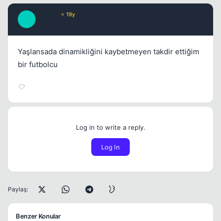
Mirage
⭐ 19y
M
17 yil once
#2
Yaşlansada dinamikliğini kaybetmeyen takdir ettiğim
bir futbolcu
Log in to write a reply.
Log In
Paylaş:
Benzer Konular