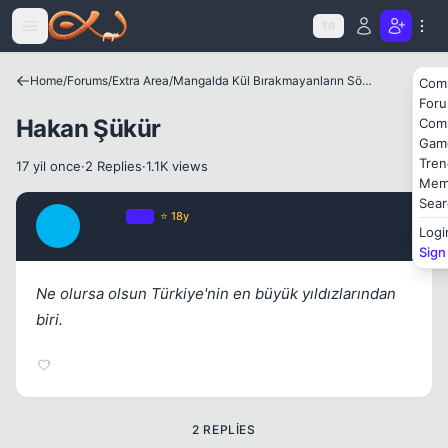
Icerige atla
Kapat
TR
Home
/
Forums
/
Extra Area
/
Mangalda Kül Bırakmayanların Sözlüğü
Com
For
Hakan Şükür
Com
Gam
Tren
17 yil once
·
2 Replies
·
1.1K views
Mem
Sear
Mojito
OP
⭐ 18y
M
Logi
17 yil once
#1
Sign
Ne olursa olsun Türkiye'nin en büyük yıldızlarından
biri.
2 REPLIES