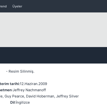
rend
Üyeler
- Resim Silinmiş.
erim tarihi:
12.Haziran.2009
netmen
:Jeffrey Nachmanoff
e, Guy Pearce, David Hoberman, Jeffrey Silver
Dil
:İngilizce
Kapat