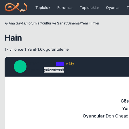
Icerige atla
Topluluk
Forumlar
Topluluklar
Oyunlar
T
Ana Sayfa
/
Forumlar
/
Kültür ve Sanat
/
Sinema
/
Yeni Filmler
Hain
17 yil once
·
1 Yanıt
·
1.6K görüntüleme
SuperNaturaL
OP
⭐ 18y
S
17 yil once
(düzenlendi)
Göst
Yö
Oyuncular
:Don Cheadl