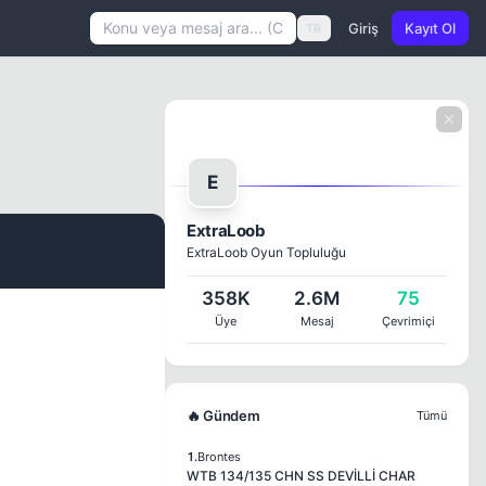
Giriş
Kayıt Ol
TR
E
ExtraLoob
ExtraLoob Oyun Topluluğu
#1
358K
2.6M
75
Üye
Mesaj
Çevrimiçi
🔥 Gündem
Tümü
1.
Brontes
WTB 134/135 CHN SS DEVİLLİ CHAR