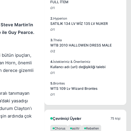
FULL İTEM
1
2.
Hyperion
SATILIK 134 LV WİZ 135 LV NUKER
 Steve Martin'in
1
 ile Guy Pearce.
3.
Theia
WTB 2010 HALLOWEN DRESS MALE
2
 bütün ipuçları,
4.
İstekleriniz & Önerileriniz
lan Horn, önemli
Kullancı adı (url) değişikliği talebi
on derece gizemli
1
5.
Brontes
WTS 109 Lv Wizard Brontes
uralı tanımayan
1
’daki yasadışı
 durum Clayton’ı
işin ardında çok
Çevrimiçi Üyeler
75 kişi
Chorus
asiltr
Rebellen