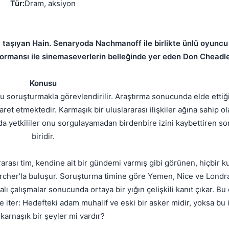
Tür:
Dram, aksiyon
 taşıyan Hain. Senaryoda Nachmanoff ile birlikte ünlü oyuncu
formansı ile sinemaseverlerin belleğinde yer eden Don Cheadle
Konusu
yu soruşturmakla görevlendirilir. Araştırma sonucunda elde ettiği
aret etmektedir. Karmaşık bir uluslararası ilişkiler ağına sahip o
da yetkililer onu sorgulayamadan birdenbire izini kaybettiren s
biridir.
rası tim, kendine ait bir gündemi varmış gibi görünen, hiçbir k
Archer’la buluşur. Soruşturma timine göre Yemen, Nice ve Londra
💎
 çalışmalar sonucunda ortaya bir yığın çelişkili kanıt çıkar. Bu
ter: Hedefteki adam muhalif ve eski bir asker midir, yoksa bu 
karnaşık bir şeyler mi vardır?
Mevcut reputation puanın
-