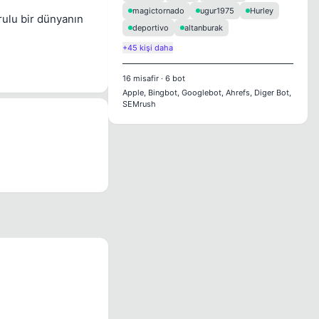
magictornado
ugur1975
Hurley
urulu bir dünyanın
deportivo
altanburak
+45 kişi daha
16
misafir
·
6
bot
Apple, Bingbot, Googlebot, Ahrefs, Diger Bot,
SEMrush