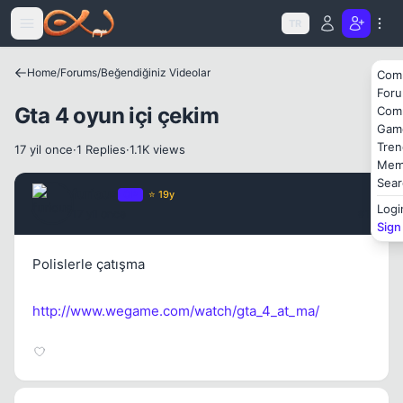
Icerige atla
TR
Home
/
Forums
/
Beğendiğiniz Videolar
Com
For
Gta 4 oyun içi çekim
Com
Gam
Tren
17 yil once
·
1 Replies
·
1.1K views
Mem
Sear
furious
OP
⭐ 19y
Logi
17 yil once
#1
Sign
Polislerle çatışma
http://www.wegame.com/watch/gta_4_at_ma/