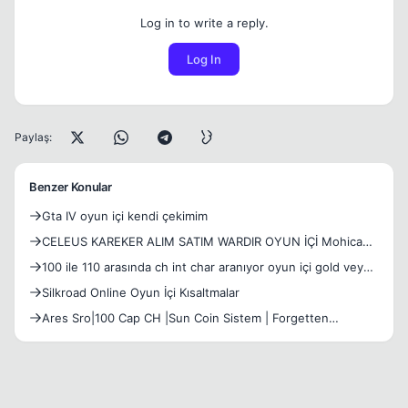
Log in to write a reply.
Log In
Paylaş:
Benzer Konular
Gta IV oyun içi kendi çekimim
CELEUS KAREKER ALIM SATIM WARDIR OYUN İÇİ Mohican
Pm WP 05302812090
100 ile 110 arasında ch int char aranıyor oyun içi gold veya
tl ile
Silkroad Online Oyun İçi Kısaltmalar
Ares Sro|100 Cap CH |Sun Coin Sistem | Forgetten
World|Gelişmiş Job Arena|Oyun içi Silk ve TL Kazanm