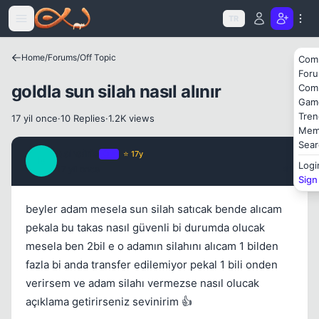
Icerige atla
TR
Home
/
Forums
/
Off Topic
Kapat
Com
For
goldla sun silah nasıl alınır
Com
Gam
Tren
17 yil once
·
10 Replies
·
1.2K views
Mem
Sear
bahairis
OP
⭐ 17y
B
Logi
17 yil once
#1
Sign
Kapat
beyler adam mesela sun silah satıcak bende alıcam
pekala bu takas nasıl güvenli bi durumda olucak
mesela ben 2bil e o adamın silahını alıcam 1 bilden
fazla bi anda transfer edilemiyor pekal 1 bili onden
verirsem ve adam silahı vermezse nasıl olucak
açıklama getirirseniz sevinirim 👍
Kapat