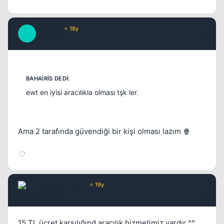
FruitFly
⭐ 18y
F
17 yil once
#7
ewt en iyisi aracılıkla olması tşk ler.
Ama 2 tarafında güvendiği bir kişi olması lazım 🍿
Chorus
Yönetici
⭐ 19y
17 yil once
#8
15 TL ücret karşılığınd aracılık hizmetimiz vardır ^^