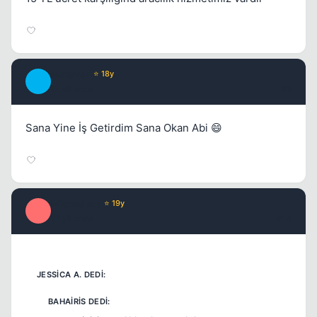
Metover
⭐ 18y
M
17 yil once
#9
Sana Yine İş Getirdim Sana Okan Abi 😄
Misproject
⭐ 19y
M
17 yil once
#10