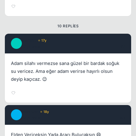
10 REPLIES
Calipto
⭐ 17y
C
17 yil once
#2
Adam silahı vermezse sana güzel bir bardak soğuk
su vericez. Ama eğer adam verirse hayırlı olsun
deyip kaçıcaz. 😉
Metover
⭐ 18y
M
17 yil once
#3
Kapat
Elden Vericeksin Yada Aracı Bulucaksın 😄