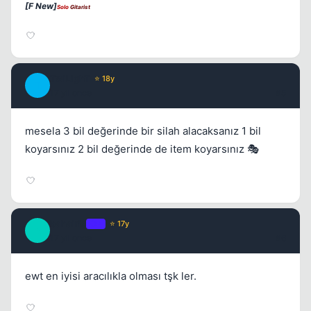
[F New]
Solo
Gitarist
TwiLighT
⭐ 18y
T
17 yil once
#5
mesela 3 bil değerinde bir silah alacaksanız 1 bil
koyarsınız 2 bil değerinde de item koyarsınız 🎭
bahairis
OP
⭐ 17y
B
17 yil once
#6
ewt en iyisi aracılıkla olması tşk ler.