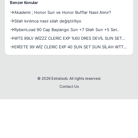
Benzer Konular
Akademi ; Honor Sun ve Honor Bufflar Nasıl Alınır?
Silah kırılınca nasıl silah değiştiriliyo
RybenLoad 90 Cap Başlangıc Sun +7 Silah Sun +5 Set..
WTS 99LV WİZZZ CLERİC EXP %60 DRES DEVİL SUN SET
SUN SİLAH JOP SET 98+SS NUKERLE TAKAS OLUR
ERİS'TE 99 WİZ CLERIC EXP 40 SUN SET SUN SİLAH WTT
CİN SS NUKER DRES DEVİL HAZİRAN VİPLİ
© 2026 Extraloob. All rights reserved.
Contact Us