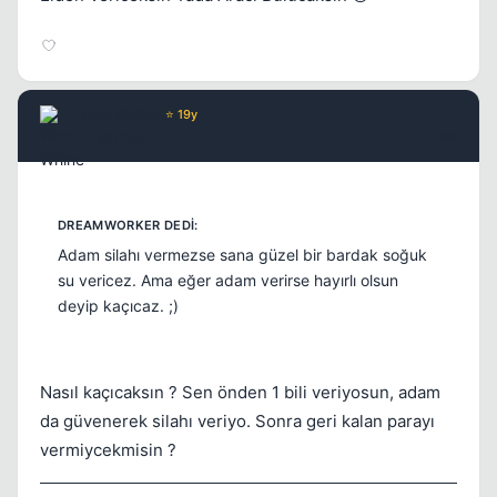
Wax Whine
⭐ 19y
17 yil once
#4
Adam silahı vermezse sana güzel bir bardak soğuk
su vericez. Ama eğer adam verirse hayırlı olsun
deyip kaçıcaz. ;)
Nasıl kaçıcaksın ? Sen önden 1 bili veriyosun, adam
da güvenerek silahı veriyo. Sonra geri kalan parayı
vermiycekmisin ?