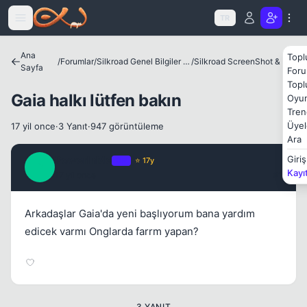
Icerige atla
TR
Ana
Topl
/
Forumlar
/
Silkroad Genel Bilgiler ve Update Bilgileri
/
Silkroad ScreenShot & Video
Sayfa
Foru
Topl
Kapat
Gaia halkı lütfen bakın
Oyun
Tren
Üyel
17 yil once
·
3 Yanıt
·
947 görüntüleme
Ara
PowerInMe
Giriş
OP
⭐ 17y
P
Kayı
17 yil once
#1
Arkadaşlar Gaia'da yeni başlıyorum bana yardım
edicek varmı Onglarda farrm yapan?
3 YANIT