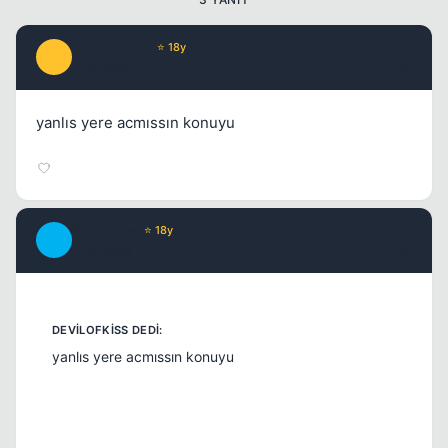
DeViLofKiSs
⭐ 18y
D
17 yil once
#2
yanlıs yere acmıssın konuyu
BurdurLee
⭐ 18y
B
17 yil once
#3
yanlıs yere acmıssın konuyu