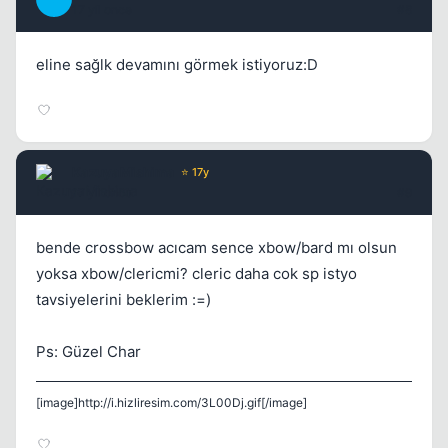
17 yil once
#8
eline sağlk devamını görmek istiyoruz:D
KazuyaMishima
⭐ 17y
17 yil once
#9
bende crossbow acıcam sence xbow/bard mı olsun
yoksa xbow/clericmi? cleric daha cok sp istyo
tavsiyelerini beklerim :=)
Ps: Güzel Char
[image]http://i.hizliresim.com/3L00Dj.gif[/image]