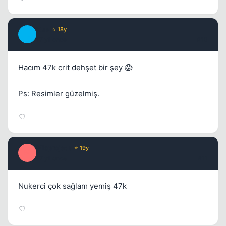
Kup
⭐ 18y
K
17 yil once
#10
Hacım 47k crit dehşet bir şey 😱
Ps: Resimler güzelmiş.
Misproject
⭐ 19y
M
17 yil once
#11
Nukerci çok sağlam yemiş 47k