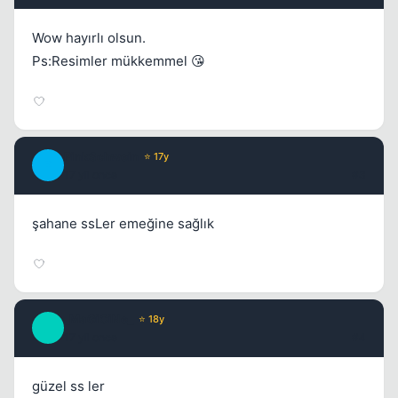
Kapat
Wow hayırlı olsun.
Ps:Resimler mükkemmel 😘
PinkSchwein
⭐ 17y
P
17 yil once
#3
Kapat
şahane ssLer emeğine sağlık
_MaGiCiNe_
⭐ 18y
_
17 yil once
#4
Kapat
güzel ss ler