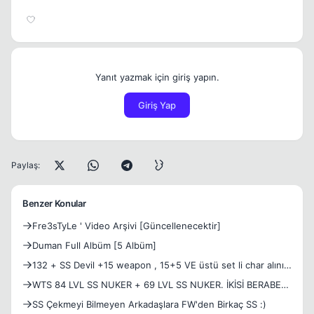
Yanıt yazmak için giriş yapın.
Giriş Yap
Paylaş:
Benzer Konular
Fre3sTyLe ' Video Arşivi [Güncellenecektir]
Duman Full Albüm [5 Albüm]
132 + SS Devil +15 weapon , 15+5 VE üstü set li char alınır(
Sade SS devil de olur)
WTS 84 LVL SS NUKER + 69 LVL SS NUKER. İKİSİ BERABER
300 LİRA
SS Çekmeyi Bilmeyen Arkadaşlara FW'den Birkaç SS :)