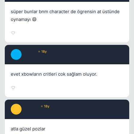
süper bunlar bnm character de ögrensin at üstünde
oynamayı 😄
blue_as
⭐ 18y
B
17 yil once
#17
evet xbowların critleri cok sağlam oluyor.
PquLex'B
⭐ 18y
P
17 yil once
#18
atla güzel pozlar