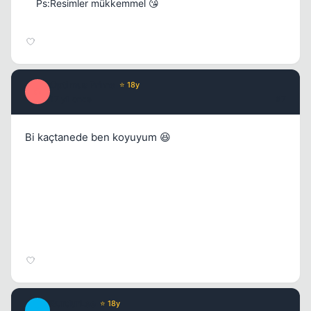
Ps:Resimler mükkemmel 😘
Optimus Prime
⭐ 18y
O
17 yil once
#7
Bi kaçtanede ben koyuyum 😆
BurdurLee
⭐ 18y
B