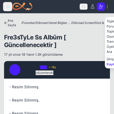
Icerige atla
TR
Kapat
Ana
Topl
/
Forumlar
/
Silkroad Genel Bilgiler ve Update Bilgileri
/
Silkroad ScreenShot & Video
Sayfa
Foru
Topl
Fre3sTyLe Ss Albüm [
Oyun
Tren
Güncellenecektir ]
Üyel
Ara
17 yil once
·
18 Yanıt
·
1.3K görüntüleme
Giriş
Kayı
Kapat
Fre3sTyLe
OP
⭐ 18y
F
17 yil once
(düzenlendi)
#1
- Resim Silinmiş.
- Resim Silinmiş.
Kapat
- Resim Silinmiş.