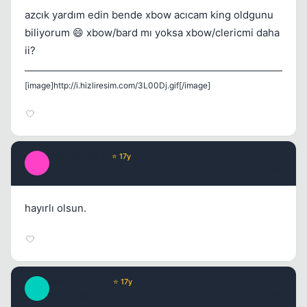
azcık yardım edin bende xbow acıcam king oldgunu
biliyorum 😄 xbow/bard mı yoksa xbow/clericmi daha
ii?
[image]http://i.hizliresim.com/3L00Dj.gif[/image]
_SilverLine_2
⭐ 17y
_
17 yil once
#15
hayırlı olsun.
_AnTiPaTicK_
⭐ 17y
_
17 yil once
#16