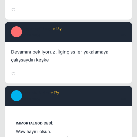
Optimus Prime
⭐ 18y
O
17 yil once
#5
Kapat
Devamını bekliyoruz .İlginç ss ler yakalamaya
çalışsaydın keşke
SatanicTurtle
⭐ 17y
S
17 yil once
#6
Wow hayırlı olsun.