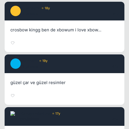
rocknpark
⭐ 18y
R
17 yil once
#12
crosbow kingg ben de xbowum i love xbow...
Marinero
⭐ 19y
M
17 yil once
#13
güzel çar ve güzel resimler
KazuyaMishima
⭐ 17y
17 yil once
#14