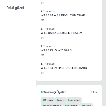
1
ım efekti güzel
2.
Thanatos
WTB 134 + SS DEVİL CHN CHAR
1
3.
Thanatos
WTS BARD CLERIC INT 123 LV
1
4.
Thanatos
WTS 123 LV WİZ BARD
1
5.
Thanatos
WTS 124 LV HYBRD CLERIC BARD
1
Çevrimiçi Üyeler
81 kişi
Chorus
asiltr
Rebellen
magictornado
ugur1975
Hurley