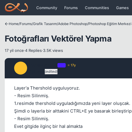
Icerige atla
Community
Forums
Communities
Games
Home
/
Forums
/
Grafik Tasarım
/
Adobe Photoshop
/
Photoshop Eğitim Merkezi
Fotoğrafları Vektörel Yapma
17 yil once
·
4 Replies
·
3.5K views
ThatsMyRoad
OP
⭐ 17y
T
17 yil once
(edited)
Layer'a Thershold uyguluyoruz.
- Resim Silinmiş.
1.resimde thershold uyguladığımızda yeni layer oluşcak.
Şimdi o layerla bir alttakini CTRL+E ye basarak birleştirip
- Resim Silinmiş.
Evet gitgide ilginç bir hal almakta