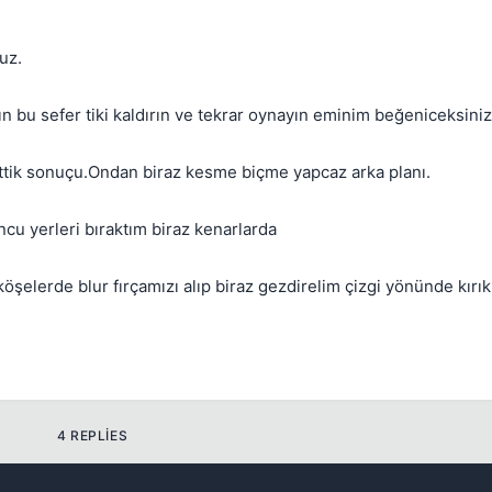
uz.
 bu sefer tiki kaldırın ve tekrar oynayın eminim beğeniceksiniz
ttik sonuçu.Ondan biraz kesme biçme yapcaz arka planı.
uncu yerleri bıraktım biraz kenarlarda
şelerde blur fırçamızı alıp biraz gezdirelim çizgi yönünde kırıkla
💎
4 REPLIES
Your current reputation
-