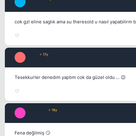
A
17 yil once
cok gzl eline saglık ama su theresold u nasıl yapabilirm 
CiqOo
⭐ 17y
C
16 yil once
Tesekkurler denedım yaptım cok da güzel oldu ... 😉
Frequency
⭐ 18y
F
16 yil once
Fena değilmiş 🙄