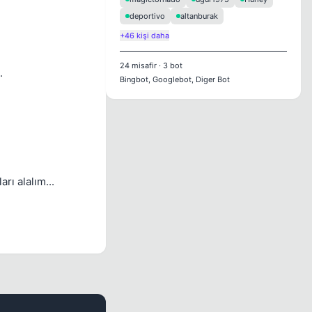
deportivo
altanburak
+46 kişi daha
24
misafir
·
3
bot
.
Bingbot, Googlebot, Diger Bot
rı alalım...