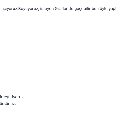
er açıyoruz.Boyuyoruz, isteyen Gradentte geçebilir ben öyle yapt
Kapat
Kapat
rleştiriyoruz.
rürsünüz.
Kapat