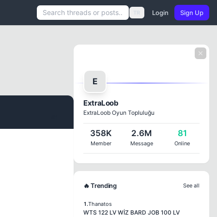
Login
Sign Up
TR
E
ExtraLoob
ExtraLoob Oyun Topluluğu
#1
358K
2.6M
81
Member
Message
Online
🔥 Trending
See all
1.
Thanatos
WTS 122 LV WİZ BARD JOB 100 LV