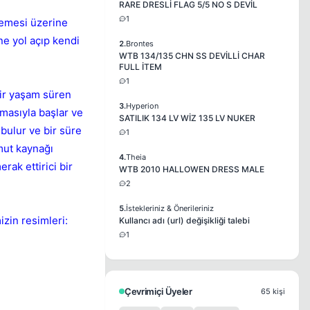
RARE DRESLİ FLAG 5/5 NO S DEVİL
1
memesi üzerine
ne yol açıp kendi
2.
Brontes
WTB 134/135 CHN SS DEVİLLİ CHAR
FULL İTEM
1
ir yaşam süren
3.
Hyperion
lmasıyla başlar ve
SATILIK 134 LV WİZ 135 LV NUKER
 bulur ve bir süre
1
mut kaynağı
4.
Theia
rak ettirici bir
WTB 2010 HALLOWEN DRESS MALE
2
5.
İstekleriniz & Önerileriniz
izin resimleri:
Kullancı adı (url) değişikliği talebi
1
Çevrimiçi Üyeler
65 kişi