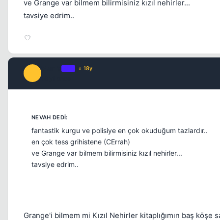
ve Grange var bilmem bilirmisiniz kızıl nehirler...
tavsiye edrim..
ManlY
OP
⭐ 18y
M
16 yil once
fantastik kurgu ve polisiye en çok okuduğum tazlardır..
en çok tess grihistene (CErrah)
ve Grange var bilmem bilirmisiniz kızıl nehirler...
tavsiye edrim..
Grange'i bilmem mi Kızıl Nehirler kitaplığımın baş köşe sa