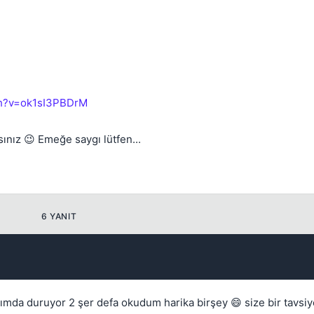
ch?v=ok1sI3PBDrM
Kapat
sınız 😉 Emeğe saygı lütfen...
6 YANIT
ığımda duruyor 2 şer defa okudum harika birşey 😄 size bir tavsiy
💎