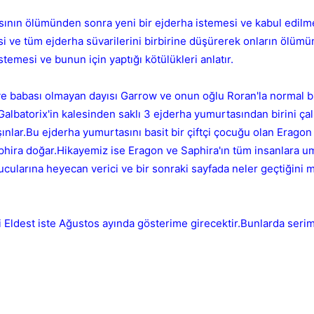
hasının ölümünden sonra yeni bir ejderha istemesi ve kabul edil
si ve tüm ejderha süvarilerini birbirine düşürerek onların ölümü
temesi ve bunun için yaptığı kötülükleri anlatır.
e babası olmayan dayısı Garrow ve onun oğlu Roran'la normal b
 Galbatorix'in kalesinden saklı 3 ejderha yumurtasından birini ça
Kapat
şınlar.Bu ejderha yumurtasını basit bir çiftçi çocuğu olan Eragon
aphira doğar.Hikayemiz ise Eragon ve Saphira'ın tüm insanlara u
cularına heyecan verici ve bir sonraki sayfada neler geçtiğini me
isi Eldest iste Ağustos ayında gösterime girecektir.Bunlarda serim
Kapat