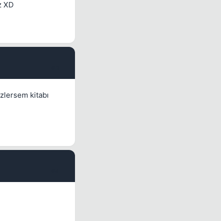
z XD
#3
izlersem kitabı
#4