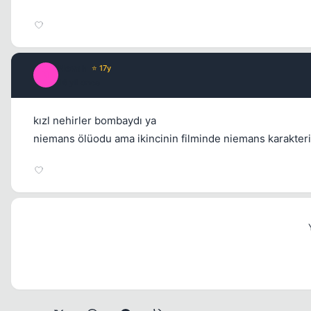
Nevah
⭐ 17y
N
16 yil once
kızl nehirler bombaydı ya
niemans ölüodu ama ikincinin filminde niemans karakteri