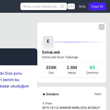
Giriş
Kayıt Ol
TR
E
ExtraLoob
ExtraLoob Oyun Topluluğu
#1
358K
2.6M
65
ıdır.Size şunu
Üye
Mesaj
Çevrimiçi
ri benim bu
na kadar okuduğum
🔥 Gündem
Tümü
1.
Theia
WTS 131 LV WARİOR WARLOCK ACONUT