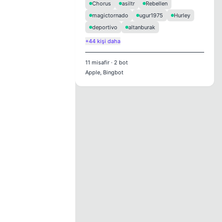
Chorus
asiltr
Rebellen
magictornado
ugur1975
Hurley
deportivo
altanburak
+44 kişi daha
11
misafir
·
2
bot
Apple, Bingbot