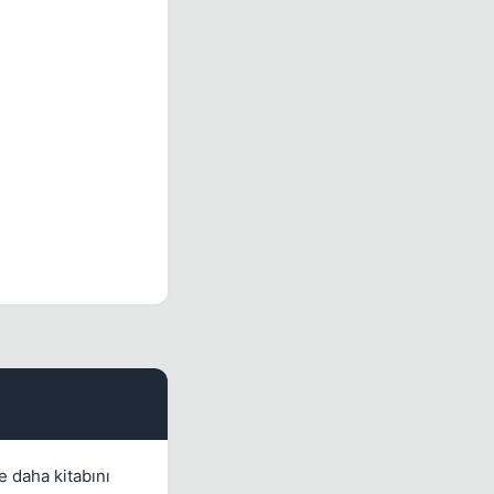
#2
e daha kitabını