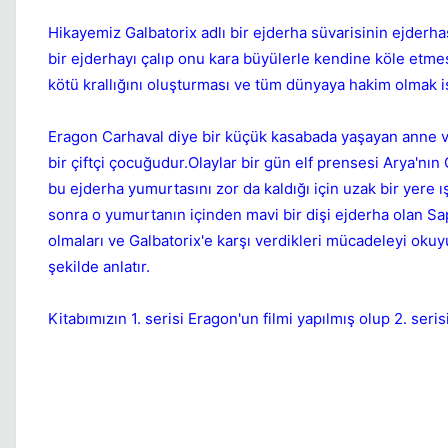
Hikayemiz Galbatorix adlı bir ejderha süvarisinin ejder
bir ejderhayı çalıp onu kara büyülerle kendine köle etme
kötü krallığını oluşturması ve tüm dünyaya hakim olmak is
Eragon Carhaval diye bir küçük kasabada yaşayan anne v
bir çiftçi çocuğudur.Olaylar bir gün elf prensesi Arya'nın
bu ejderha yumurtasını zor da kaldığı için uzak bir yere ı
sonra o yumurtanın içinden mavi bir dişi ejderha olan S
olmaları ve Galbatorix'e karşı verdikleri mücadeleyi okuyu
şekilde anlatır.
Kitabımızın 1. serisi Eragon'un filmi yapılmış olup 2. ser