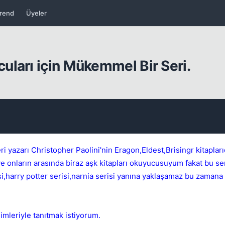
rend
Üyeler
uları için Mükemmel Bir Seri.
Kapat
ri yazarı Christopher Paolini'nin Eragon,Eldest,Brisingr kitaplar
e onların arasında biraz aşk kitapları okuyucusuyum fakat bu se
i,harry potter serisi,narnia serisi yanına yaklaşamaz bu zama
Kapat
imleriyle tanıtmak istiyorum.