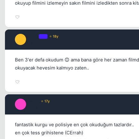
okuyup filmini izlemeyin sakın filmini izledikten sonra k
ManlY
OP
⭐ 18y
M
17 yil once
Ben 3'er defa okudum 😊 ama bana göre her zaman filmden ç
okuyacak hevesim kalmıyo zaten..
Nevah
⭐ 17y
N
16 yil once
fantastik kurgu ve polisiye en çok okuduğum tazlardır..
en çok tess grihistene (CErrah)