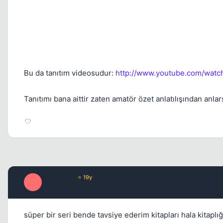
Bu da tanıtım videosudur:
http://www.youtube.com/wat
Tanıtımı bana aittir zaten amatör özet anlatılışından anlar
SweetBoy
⭐ 19y
S
17 yil once
süper bir seri bende tavsiye ederim kitapları hala kitapl