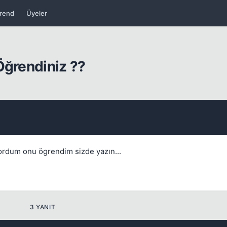
rend
Üyeler
Kapat
Öğrendiniz ??
ordum onu ögrendim sizde yazın...
Kapat
3 YANIT