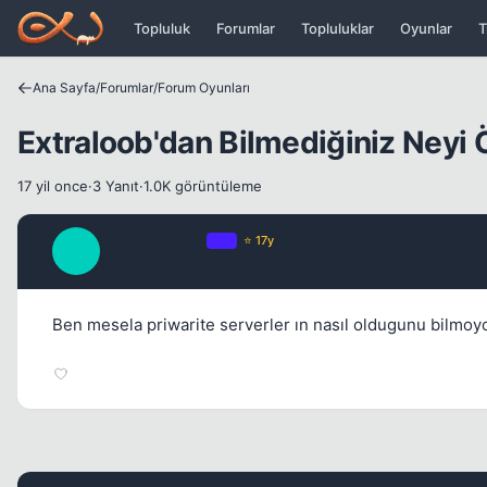
Icerige atla
Topluluk
Forumlar
Topluluklar
Oyunlar
T
Ana Sayfa
/
Forumlar
/
Forum Oyunları
Extraloob'dan Bilmediğiniz Neyi 
17 yil once
·
3 Yanıt
·
1.0K görüntüleme
_AnTiPaTicK_
OP
⭐ 17y
_
17 yil once
Ben mesela priwarite serverler ın nasıl oldugunu bilmoy