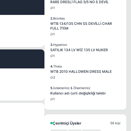
RARE DRESLİ FLAG 5/5 NO S DEVİL
1
#2
2.
Brontes
WTB 134/135 CHN SS DEVİLLİ CHAR
FULL İTEM
1
3.
Hyperion
SATILIK 134 LV WİZ 135 LV NUKER
1
#3
4.
Theia
WTB 2010 HALLOWEN DRESS MALE
2
5.
İstekleriniz & Önerileriniz
Kullancı adı (url) değişikliği talebi
1
Çevrimiçi Üyeler
56 kişi