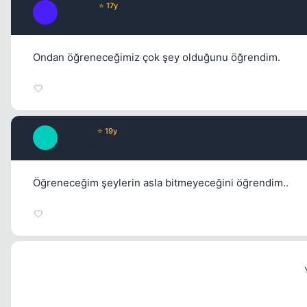
Impossy
⭐ 17y
I
17 yil once
Ondan öğreneceğimiz çok şey olduğunu öğrendim.
Quensis
⭐ 19y
Q
17 yil once
Öğreneceğim şeylerin asla bitmeyeceğini öğrendim..