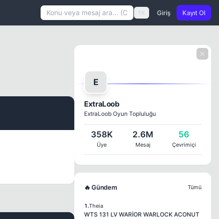
Giriş
Kayıt Ol
TR
E
ExtraLoob
ExtraLoob Oyun Topluluğu
#1
358K
2.6M
56
Üye
Mesaj
Çevrimiçi
🔥 Gündem
Tümü
1.
Theia
WTS 131 LV WARİOR WARLOCK ACONUT