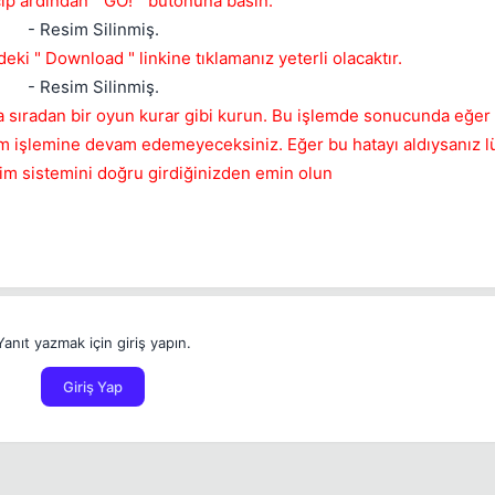
ip ardından " GO! " butonuna basın.
- Resim Silinmiş.
rdeki " Download " linkine tıklamanız yeterli olacaktır.
Mevcut reputation puanın
-
- Resim Silinmiş.
Bounty miktarı
za sıradan bir oyun kurar gibi kurun. Bu işlemde sonucunda eğer
lum işlemine devam edemeyeceksiniz. Eğer bu hatayı aldıysanız lü
tim sistemini doğru girdiğinizden emin olun
Kalıcı
1 gün
3 gün
7 gün
30 gün
1 ile 5000 arasında reputation puanı
Bu kullanıcının son içeriğini de sil
Kalış süresi
Spam hesabını hızlıca temizlemek için işaretleyin.
İptal
İptal
Konuyu Sil
İptal
Konuyu Taşı
İptal
Bounty Koy
Yanıt yazmak için giriş yapın.
Giriş Yap