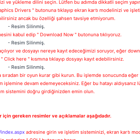
nizi ve yükleme dilini seçin. Lütfen bu adımda dikkatli seçim yapı
aphics Drivers " butonuna tıklayıp ekran kartı modelinizi ve işlet
Kapat
ilirsiniz ancak bu özelliği şahsen tavsiye etmiyorum.
- Resim Silinmiş.
mesini kabul edip " Download Now " butonuna tıklıyoruz.
- Resim Silinmiş.
ılıyor ve dosyayı nereye kayıt edeceğimizi soruyor, eğer downl
 Click here " kısmına tıklayıp dosyayı kayıt edebilirsiniz.
- Resim Silinmiş.
ıza sıradan bir oyun kurar gibi kurun. Bu işlemde sonucunda eğer
lum işlemine devam edemeyeceksiniz. Eğer bu hatayı aldıysanız lü
im sistemini doğru girdiğinizden emin olun.
r için gereken resimler ve açıklamalar aşağıdadır.
index.aspx
adresine girin ve işletim sisteminizi, ekran kartı mode
💎