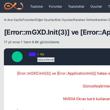
Icerige atla
Topluluk
Forumlar
Topluluklar
Oyunlar
T
Ana Sayfa
/
Forumlar
/
Diğer Oyunlar
/
Eski Oyunlar
/
Karahan Online
/
[Error::mGXD.Init(3)] ve [Error::Ap
17 yil once
·
1 Yanıt
·
9.8K görüntüleme
Pro
OP
⭐ 18y
P
17 yil once
(düzenlendi)
[Eror::mGXD.Init(3)] ve [Eror::ApplicationInit()] hatası
Güncelleştirmed
NVIDIA Ekran kartı kullanan