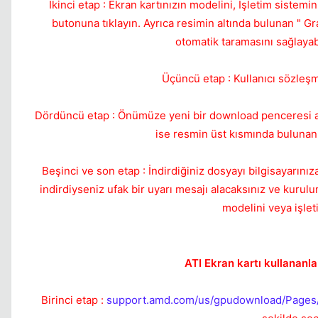
İkinci etap : Ekran kartınızın modelini, İşletim sistemi
butonuna tıklayın. Ayrıca resimin altında bulunan " Gr
otomatik taramasını sağlayab
Üçüncü etap : Kullanıcı sözleş
Dördüncü etap : Önümüze yeni bir download penceresi aç
ise resmin üst kısmında bulunan "
Beşinci ve son etap : İndirdiğiniz dosyayı bilgisayarın
indirdiyseniz ufak bir uyarı mesajı alacaksınız ve kuru
modelini veya işlet
ATI Ekran kartı kullananla
Birinci etap :
support.amd.com/us/gpudownload/Pages/