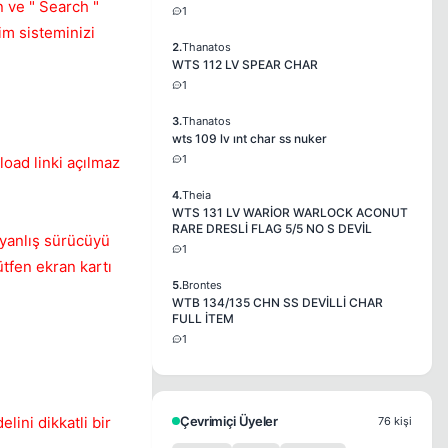
n ve " Search "
1
im sisteminizi
2.
Thanatos
WTS 112 LV SPEAR CHAR
1
3.
Thanatos
wts 109 lv ınt char ss nuker
1
oad linki açılmaz
4.
Theia
WTS 131 LV WARİOR WARLOCK ACONUT
RARE DRESLİ FLAG 5/5 NO S DEVİL
 yanlış sürücüyü
1
tfen ekran kartı
5.
Brontes
WTB 134/135 CHN SS DEVİLLİ CHAR
FULL İTEM
1
lini dikkatli bir
Çevrimiçi Üyeler
76 kişi