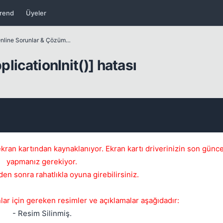
rend
Üyeler
Karahan Online Sorunlar & Çözümleri
plicationInit()] hatası
 ekran kartından kaynaklanıyor. Ekran kartı driverinizin son günce
yapmanız gerekiyor.
en sonra rahatlıkla oyuna girebilirsiniz.
lar için gereken resimler ve açıklamalar aşağıdadır:
- Resim Silinmiş.