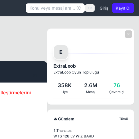
Giriş
Kayıt Ol
TR
E
ExtraLoob
ExtraLoob Oyun Topluluğu
#1
358K
2.6M
76
lleştirmelerini
Üye
Mesaj
Çevrimiçi
🔥 Gündem
Tümü
1.
Thanatos
WTS 128 LV WİZ BARD