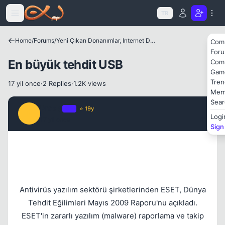
Icerige atla
TR
Home
/
Forums
/
Yeni Çıkan Donanımlar, Internet Dünyası ve Benzer Konular
Com
For
En büyük tehdit USB
Com
Gam
Tren
17 yil once
·
2 Replies
·
1.2K views
Mem
Sear
Prada
OP
⭐ 19y
P
Logi
17 yil once
#1
Sign
Antivirüs yazılım sektörü şirketlerinden ESET, Dünya
Tehdit Eğilimleri Mayıs 2009 Raporu'nu açıkladı.
ESET'in zararlı yazılım (malware) raporlama ve takip