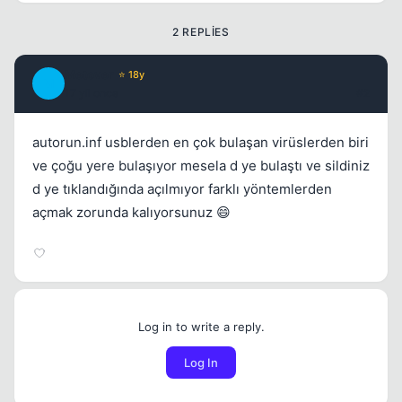
2 REPLIES
Metover
⭐ 18y
M
17 yil once
#2
autorun.inf usblerden en çok bulaşan virüslerden biri
ve çoğu yere bulaşıyor mesela d ye bulaştı ve sildiniz
d ye tıklandığında açılmıyor farklı yöntemlerden
açmak zorunda kalıyorsunuz 😄
Log in to write a reply.
Log In