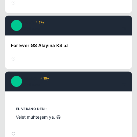
e-con
⭐ 17y
E
17 yil once
#6
For Ever GS Alayına KS :d
Tatanga
⭐ 19y
T
17 yil once
#7
Velet muhteşem ya. 😆