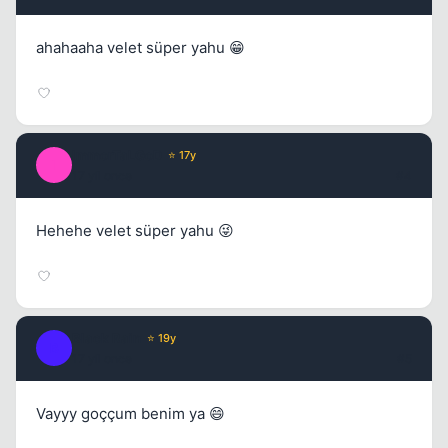
ahahaaha velet süper yahu 😁
ImmorTaLGoD
⭐ 17y
I
17 yil once
#4
Hehehe velet süper yahu 😜
Black Rain
⭐ 19y
B
17 yil once
#5
Vayyy goççum benim ya 😄