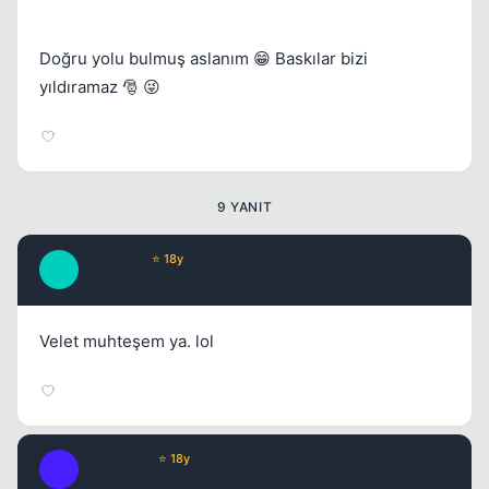
Kapat
Doğru yolu bulmuş aslanım 😁 Baskılar bizi
yıldıramaz 🎅 😜
Kapat
9 YANIT
El Verano
⭐ 18y
E
17 yil once
#2
Velet muhteşem ya. lol
Fre3sTyLe
⭐ 18y
F
17 yil once
#3