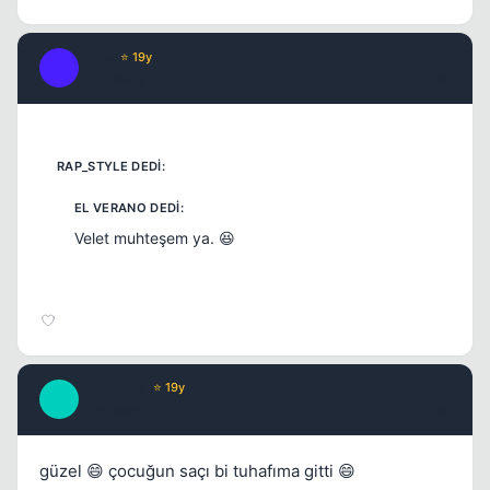
Kobe
⭐ 19y
K
17 yil once
#8
Velet muhteşem ya. 😆
Cynosure
⭐ 19y
C
17 yil once
#9
güzel 😄 çocuğun saçı bi tuhafıma gitti 😄