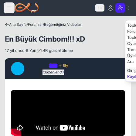
Icerige atla
TR
Ana Sayfa
/
Forumlar
/
Beğendiğiniz Videolar
Topl
Foru
En Büyük Cimbom!!! xD
Topl
Oyun
Kapat
Tren
17 yil once
·
9 Yanıt
·
1.4K görüntüleme
Üyel
Ara
SnowFlake
OP
⭐ 18y
S
Giriş
17 yil once
(düzenlendi)
#1
Kayı