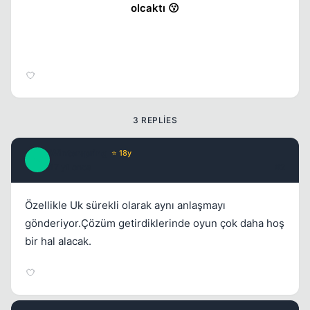
olcaktı 😗
3 REPLIES
Winterspring
⭐ 18y
W
17 yil once
#2
Özellikle Uk sürekli olarak aynı anlaşmayı
gönderiyor.Çözüm getirdiklerinde oyun çok daha hoş
bir hal alacak.