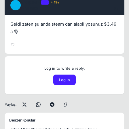
aPolyannA
OP
⭐ 19y
A
17 yil once
#3
Geldi zaten şu anda steam dan alabiliyosunuz $3.49
a 🎅
Log in to write a reply.
Log In
Paylaş:
Benzer Konular