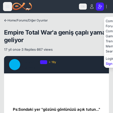
Icerige atla
TR
Home
/
Forums
/
Diğer Oyunlar
Com
For
Empire Total War'a geniş çaplı yama
Com
Gam
geliyor
Tren
Kapat
Mem
17 yil once
·
3 Replies
·
867 views
Sear
Logi
aPolyannA
OP
⭐ 19y
Sign
A
17 yil once
#1
Ps:Sondaki yer "gözünü gönlünüzü açık tutun..."