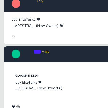
gloom411
⭐ 17y
G
16 yil once
Luv EliteTurks ❤️
__ARESTRA__ (New Owner) 😎
EliteTurk
OP
⭐ 18y
E
16 yil once
Luv EliteTurks ❤️
__ARESTRA__ (New Owner) 8)
❤️ 😘