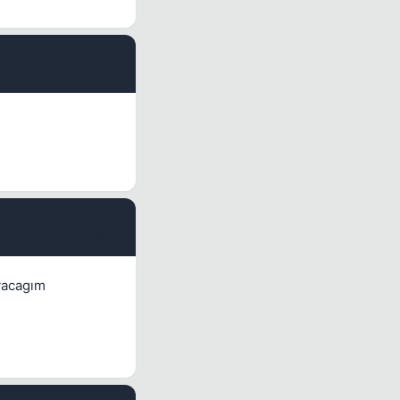
#4
#5
yacagım