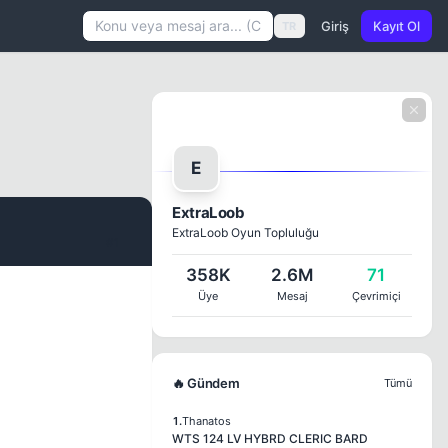
Giriş
Kayıt Ol
TR
E
ExtraLoob
ExtraLoob Oyun Topluluğu
#1
358K
2.6M
71
Üye
Mesaj
Çevrimiçi
🔥 Gündem
Tümü
1.
Thanatos
WTS 124 LV HYBRD CLERIC BARD