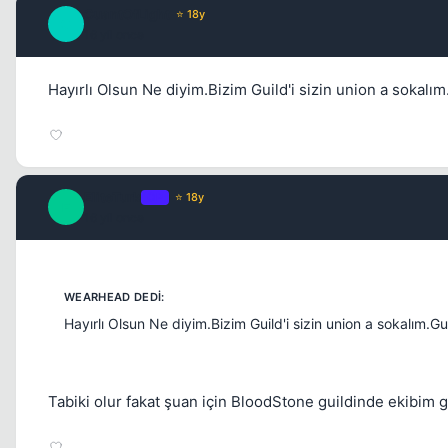
CuantOfLight
⭐ 18y
C
16 yil once
Hayırlı Olsun Ne diyim.Bizim Guild'i sizin union a sokalı
EliteTurk
OP
⭐ 18y
E
16 yil once
Hayırlı Olsun Ne diyim.Bizim Guild'i sizin union a sokalım.G
Tabiki olur fakat şuan için BloodStone guildinde ekibim g