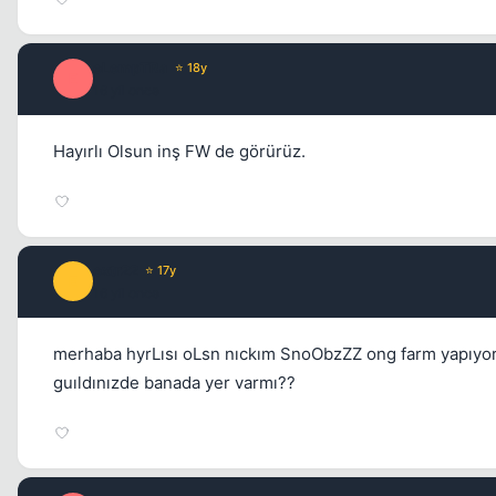
eLempTRa
⭐ 18y
E
16 yil once
Hayırlı Olsun inş FW de görürüz.
extr22
⭐ 17y
E
16 yil once
merhaba hyrLısı oLsn nıckım SnoObzZZ ong farm yapıyo
guıldınızde banada yer varmı??