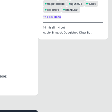
magictornado
ugur1975
Hurley
deportivo
altanburak
+45 kişi daha
14
misafir
·
4
bot
Apple, Bingbot, Googlebot, Diger Bot
ese: