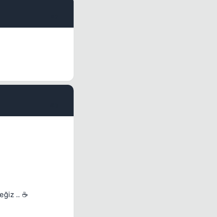
#2
#3
eğiz .. ☕