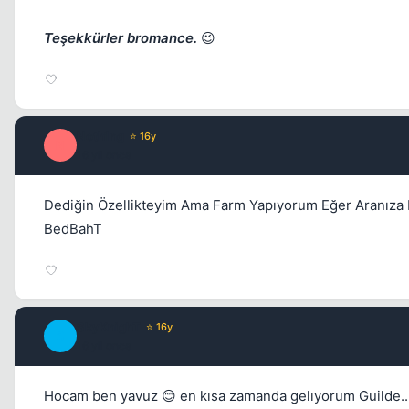
Teşekkürler bromance.
😉
Noth1ng
⭐ 16y
N
16 yil once
Dediğin Özellikteyim Ama Farm Yapıyorum Eğer Aranıza 
BedBahT
SkyKnighT
⭐ 16y
S
16 yil once
Hocam ben yavuz 😊 en kısa zamanda gelıyorum Guilde..