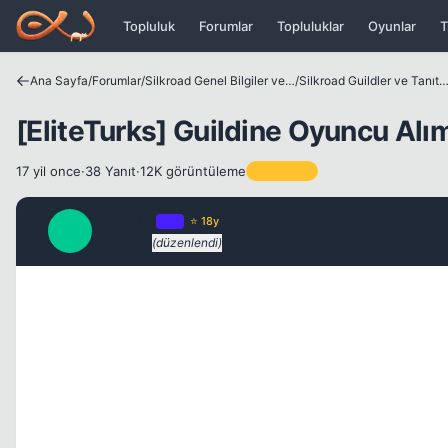
Icerige atla
Topluluk
Forumlar
Topluluklar
Oyunlar
T
Ana Sayfa
/
Forumlar
/
Silkroad Genel Bilgiler ve Update Bilgileri
/
Silkroad Guildler ve Tanıtım
[EliteTurks] Guildine Oyuncu Alım
17 yil once
·
38 Yanıt
·
12K görüntüleme
Sabitlenen
EliteTurk
OP
⭐ 18y
E
17 yil once
(düzenlendi)