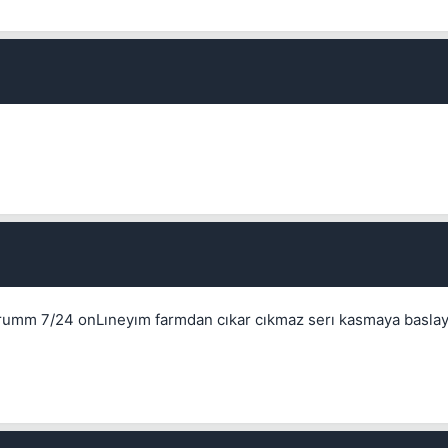
Kapat
rumm 7/24 onLıneyım farmdan cıkar cıkmaz serı kasmaya basla