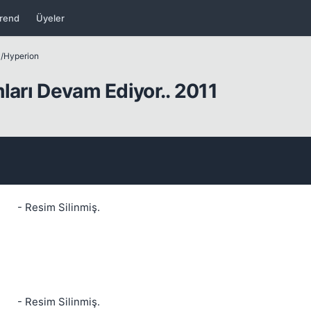
rend
Üyeler
ları
/
Hyperion
Kapat
ları Devam Ediyor.. 2011
- Resim Silinmiş.
Kapat
- Resim Silinmiş.