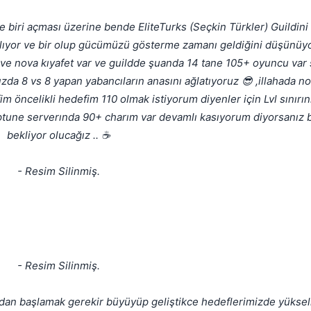
iri açması üzerine bende EliteTurks (Seçkin Türkler) Guildin
kalıyor ve bir olup gücümüzü gösterme zamanı geldiğini düşünüyo
Kapat
h ve nova kıyafet var ve guildde şuanda 14 tane 105+ oyuncu var s
ızda 8 vs 8 yapan yabancıların anasını ağlatıyoruz 😎 ,illahada n
öncelikli hedefim 110 olmak istiyorum diyenler için Lvl sınırın
une serverında 90+ charım var devamlı kasıyorum diyorsanız bi
bekliyor olucağız .. ☕
- Resim Silinmiş.
- Resim Silinmiş.
Kapat
lkadan başlamak gerekir büyüyüp geliştikce hedeflerimizde yükse