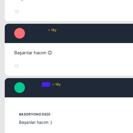
BaSoryong
⭐ 18y
B
16 yil once
Başarılar hacım 😊
EliteTurk
OP
⭐ 18y
E
16 yil once
Başarılar hacım :)