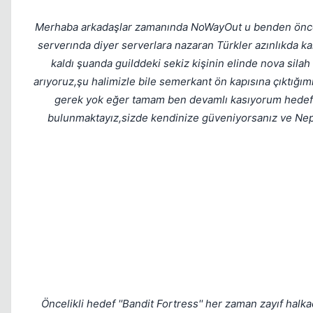
Merhaba arkadaşlar zamanında NoWayOut u benden önce b
serverında diyer serverlara nazaran Türkler azınlıkda 
kaldı şuanda guilddeki sekiz kişinin elinde nova sila
arıyoruz,şu halimizle bile semerkant ön kapısına çıktığım
gerek yok eğer tamam ben devamlı kasıyorum hedefim 
bulunmaktayız,sizde kendinize güveniyorsanız ve Nept
Öncelikli hedef ''Bandit Fortress'' her zaman zayıf ha