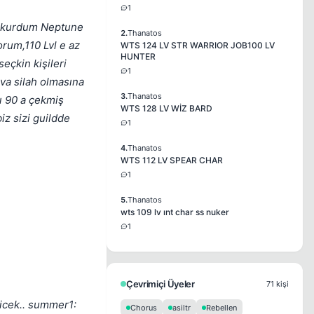
1
i kurdum Neptune
2.
Thanatos
rum,110 Lvl e az
WTS 124 LV STR WARRIOR JOB100 LV
HUNTER
eçkin kişileri
1
ova silah olmasına
3.
Thanatos
ı 90 a çekmiş
WTS 128 LV WİZ BARD
z sizi guildde
1
4.
Thanatos
WTS 112 LV SPEAR CHAR
1
5.
Thanatos
wts 109 lv ınt char ss nuker
1
Çevrimiçi Üyeler
71 kişi
licek.. summer1:
Chorus
asiltr
Rebellen