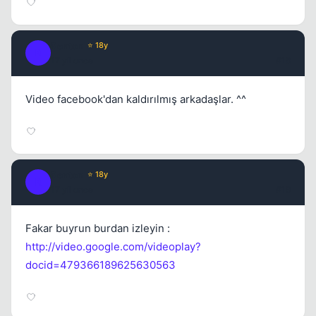
Renton
⭐ 18y
R
17 yil once
#18
Video facebook'dan kaldırılmış arkadaşlar. ^^
Renton
⭐ 18y
R
17 yil once
#19
Fakar buyrun burdan izleyin :
http://video.google.com/videoplay?
docid=479366189625630563