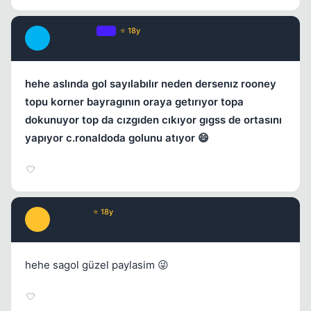
DeviLeyez
OP
⭐ 18y
D
17 yil once
#12
hehe aslında gol sayılabılır neden dersenız rooney
topu korner bayragının oraya getırıyor topa
dokunuyor top da cızgıden cıkıyor gıgss de ortasını
yapıyor c.ronaldoda golunu atıyor 😄
FoundeR
⭐ 18y
F
17 yil once
#13
hehe sagol güzel paylasim 😜