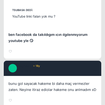
YouTube linki falan yok mu ?
ben facebook da takıldıgım ıcın ılgılenmıyorum
youtube yle 🙄
magnesia
⭐ 18y
M
17 yil once
#9
bunu gol sayacak hakeme bi daha maç vermezler
zaten. Neyine itiraz ediolar hakeme onu anlmadım xD