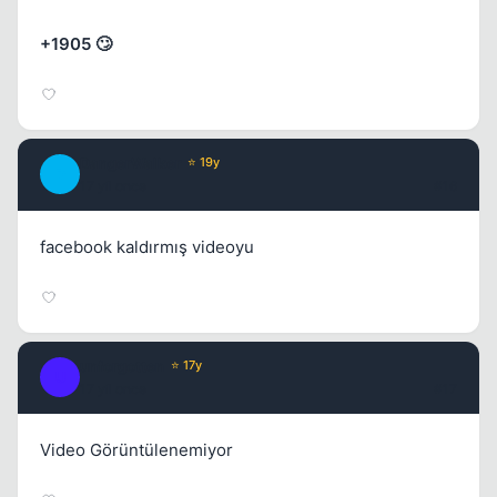
+1905 🙄
DangerWalker
⭐ 19y
D
17 yil once
#16
facebook kaldırmış videoyu
unforgotten
⭐ 17y
U
17 yil once
#17
Video Görüntülenemiyor