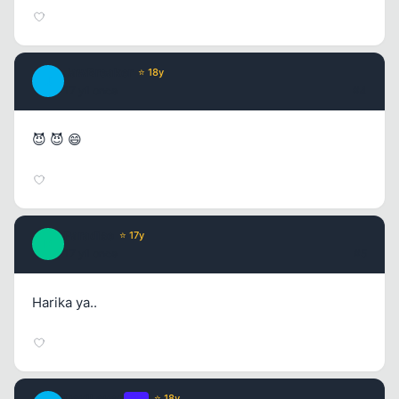
JawBreaker
⭐ 18y
J
Kapat
17 yil once
#4
😈 😈 😄
Paradise
⭐ 17y
P
Kapat
17 yil once
#5
Harika ya..
DeviLeyez
OP
⭐ 18y