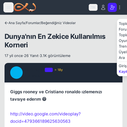
Icerige atla
TR
Ana Sayfa
/
Forumlar
/
Beğendiğiniz Videolar
Topl
Foru
Dunya'nın En Zekice Kullanılmıs
Topl
Oyun
Korneri
Tren
Üyel
17 yil once
·
26 Yanıt
·
3.1K görüntüleme
Ara
Giriş
DeviLeyez
OP
⭐ 18y
Kayı
D
17 yil once
#1
Giggs rooney ve Cristiano ronaldo ızlemenızı
tavsıye ederım 😄
http://video.google.com/videoplay?
docid=479366189625630563