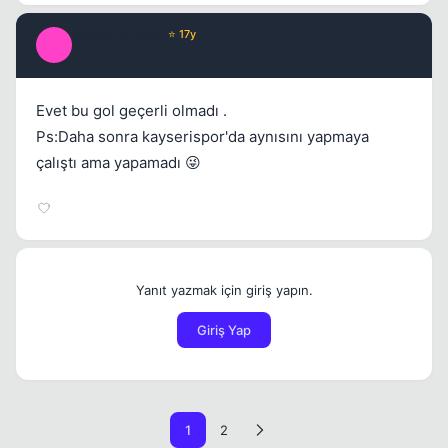
ImmorTaLGoD
⭐ 17y
I
17 yil once
#20
Evet bu gol geçerli olmadı .
Ps:Daha sonra kayserispor'da aynısını yapmaya
çalıştı ama yapamadı 😜
Yanıt yazmak için giriş yapın.
Giriş Yap
1
2