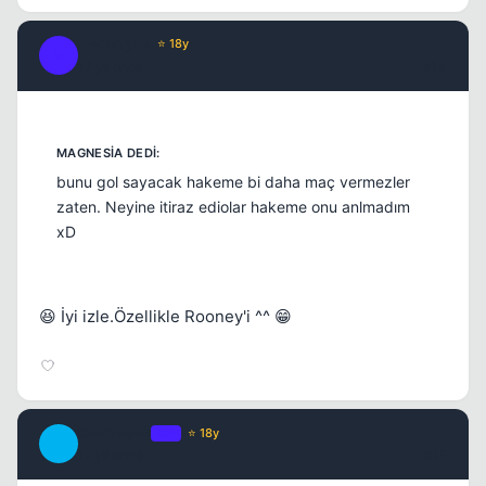
Fre3sTyLe
⭐ 18y
F
17 yil once
#14
bunu gol sayacak hakeme bi daha maç vermezler
zaten. Neyine itiraz ediolar hakeme onu anlmadım
xD
😆 İyi izle.Özellikle Rooney'i ^^ 😁
DeviLeyez
OP
⭐ 18y
D
17 yil once
#15