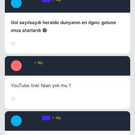
D
17 yil once
#6
Kapat
Gol sayılsaydı heralde dunyanın en ılgınc golune
ımza atarlardı 😄
Qmer
⭐ 18y
Q
17 yil once
#7
YouTube linki falan yok mu ?
Kapat
DeviLeyez
OP
⭐ 18y
D
17 yil once
#8