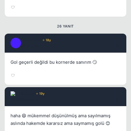
26 YANIT
Fre3sTyLe
⭐ 18y
F
17 yil once
#2
Kapat
Gol geçerli değildi bu kornerde sanırım 🙄
furious
⭐ 19y
17 yil once
#3
Kapat
haha 😄 mükemmel düşünülmüş ama sayılmamış
aslında hakemde kararsız ama saymamış golü 😊