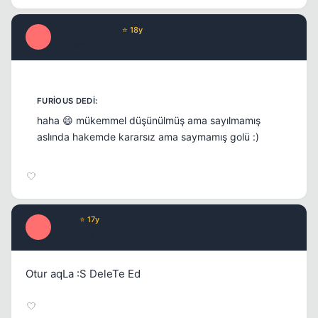
Optimus Prime
⭐ 18y
O
17 yil once
#10
haha 😄 mükemmel düşünülmüş ama sayılmamış
aslında hakemde kararsız ama saymamış golü :)
HaFu
⭐ 17y
H
17 yil once
#11
Otur aqLa :S DeleTe Ed