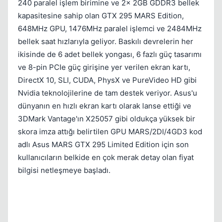
240 paralel işlem birimine ve 2x 2GB GDDR3 bellek
kapasitesine sahip olan GTX 295 MARS Edition,
648MHz GPU, 1476MHz paralel işlemci ve 2484MHz
bellek saat hızlarıyla geliyor. Baskılı devrelerin her
ikisinde de 6 adet bellek yongası, 6 fazlı güç tasarımı
ve 8-pin PCIe güç girişine yer verilen ekran kartı,
DirectX 10, SLI, CUDA, PhysX ve PureVideo HD gibi
Nvidia teknolojilerine de tam destek veriyor. Asus'u
dünyanın en hızlı ekran kartı olarak lanse ettiği ve
3DMark Vantage'ın X25057 gibi oldukça yüksek bir
skora imza attığı belirtilen GPU MARS/2DI/4GD3 kod
adlı Asus MARS GTX 295 Limited Edition için son
kullanıcıların belkide en çok merak detay olan fiyat
bilgisi netleşmeye başladı.