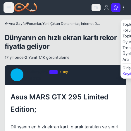
Icerige atla
TR
Ana Sayfa
/
Forumlar
/
Yeni Çıkan Donanımlar, Internet Dünyası ve Benzer Konular
Topl
Foru
Dünyanın en hızlı ekran kartı rekor
Topl
Oyun
fiyatla geliyor
Tren
Üyel
17 yil once
·
2 Yanıt
·
1.1K görüntüleme
Ara
Giriş
JawBreaker
OP
⭐ 18y
Kayı
J
17 yil once
#1
Kapat
Asus MARS GTX 295 Limited
Edition;
Dünyanın en hızlı ekran kartı olarak tanıtılan ve sınırlı