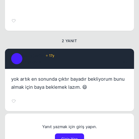
2 YANIT
joLLy jaRin
⭐ 17y
J
17 yil once
#2
yok artık en sonunda çıktır bayadır bekliyorum bunu
almak için baya beklemek lazım. 😄
Yanıt yazmak için giriş yapın.