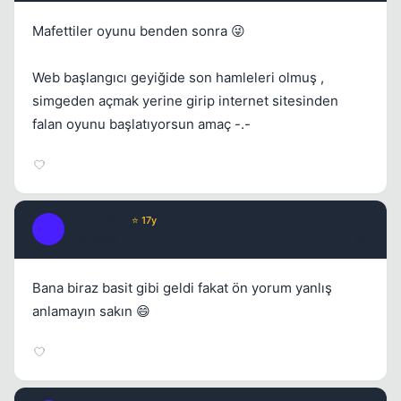
Mafettiler oyunu benden sonra 😜
Web başlangıcı geyiğide son hamleleri olmuş ,
simgeden açmak yerine girip internet sitesinden
falan oyunu başlatıyorsun amaç -.-
joLLy jaRin
⭐ 17y
J
17 yil once
#9
Bana biraz basit gibi geldi fakat ön yorum yanlış
anlamayın sakın 😄