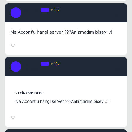
yasin2581
OP
⭐ 19y
Y
17 yil once
#15
Ne Accont'u hangi server ???Anlamadım bişey ..:!
yasin2581
OP
⭐ 19y
Y
17 yil once
#16
Ne Accont'u hangi server ???Anlamadım bişey ..:!