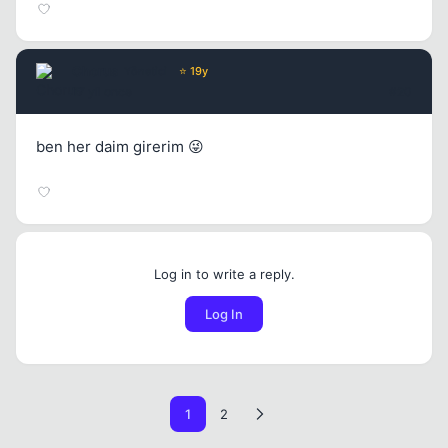
Chorus
Yönetici
⭐ 19y
17 yil once
#20
ben her daim girerim 😜
Log in to write a reply.
Log In
1
2