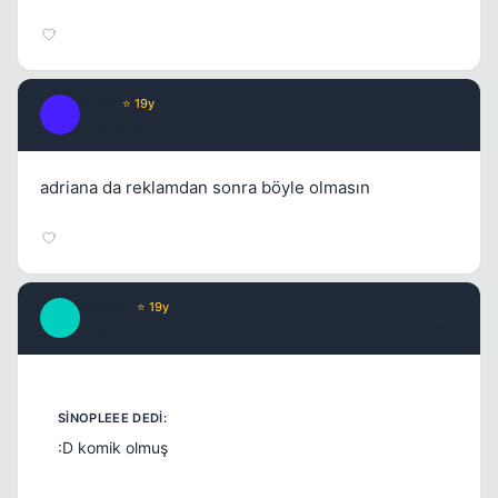
Kobe
⭐ 19y
K
17 yil once
#12
adriana da reklamdan sonra böyle olmasın
Mirage
⭐ 19y
M
17 yil once
#13
:D komik olmuş