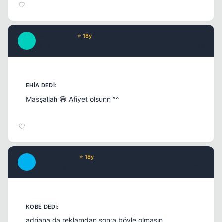
_MaGiCiNe_
⭐ 18y
_
17 yil once
#14
Maşşallah 😄 Afiyet olsunn ^^
Original Man
⭐ 18y
O
17 yil once
#15
adriana da reklamdan sonra böyle olmasın