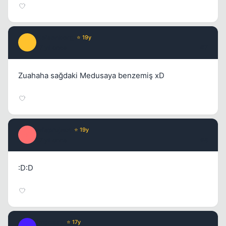
Heisenberg
⭐ 19y
H
17 yil once
#7
Zuahaha sağdaki Medusaya benzemiş xD
Misproject
⭐ 19y
M
17 yil once
#8
:D:D
Impossy
⭐ 17y