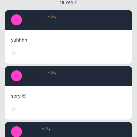
16 YANIT
metasoldier
⭐ 18y
M
17 yil once
#2
yuhhhh
Kapat
metasoldier
⭐ 18y
M
17 yil once
#3
sory 😆
Brooklyn
⭐ 18y
B
17 yil once
#4