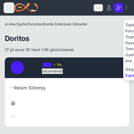
Icerige atla
TR
Ana Sayfa
/
Forumlar
/
Komik Enteresan Görseller
Topl
Foru
Doritos
Topl
Oyun
Kapat
Tren
17 yil once
·
16 Yanıt
·
1.5K görüntüleme
Üyel
Ara
Seppuku
OP
⭐ 18y
S
Giriş
17 yil once
(düzenlendi)
#1
Kayı
- Resim Silinmiş.
😆
Kapat