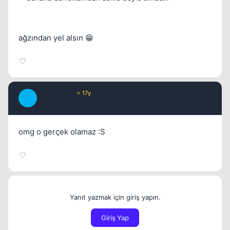
ağzından yel alsın 😁
chipshajen
⭐ 17y
C
17 yil once
#16
omg o gerçek olamaz :S
Yanıt yazmak için giriş yapın.
Giriş Yap