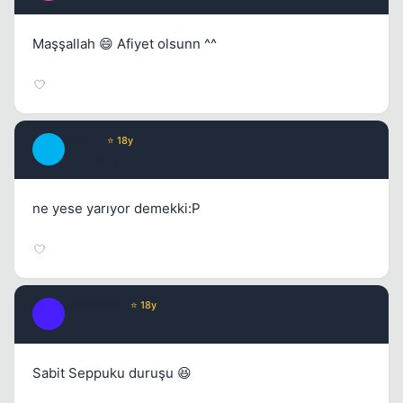
Maşşallah 😄 Afiyet olsunn ^^
Kapat
Mojito
⭐ 18y
M
17 yil once
#5
ne yese yarıyor demekki:P
Kapat
Fre3sTyLe
⭐ 18y
F
17 yil once
#6
Sabit Seppuku duruşu 😆