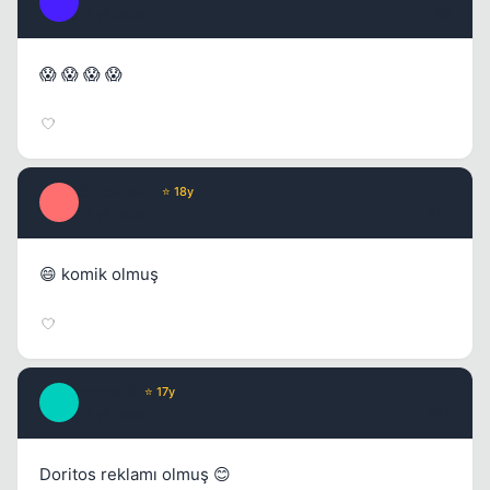
I
17 yil once
#9
😱 😱 😱 😱
SiNoPLeEe
⭐ 18y
S
17 yil once
#10
😄 komik olmuş
alone09
⭐ 17y
A
17 yil once
#11
Doritos reklamı olmuş 😊