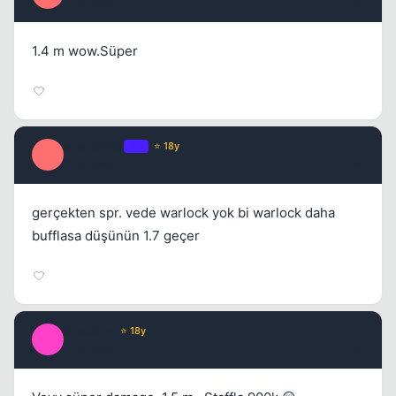
17 yil once
#3
1.4 m wow.Süper
Kapat
eLempTRa
OP
⭐ 18y
E
17 yil once
#4
gerçekten spr. vede warlock yok bi warlock daha
bufflasa düşünün 1.7 geçer
Kapat
Brooklyn
⭐ 18y
B
17 yil once
#5