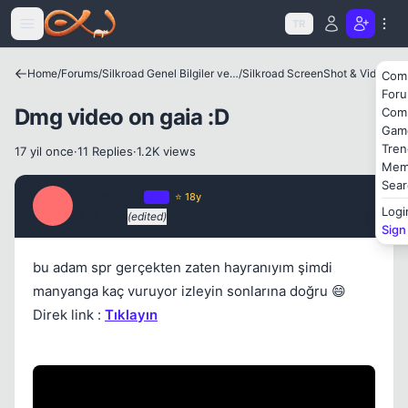
Icerige atla
TR
Home
/
Forums
/
Silkroad Genel Bilgiler ve Update Bilgileri
/
Silkroad ScreenShot & Video
Com
For
Dmg video on gaia :D
Com
Gam
Tren
17 yil once
·
11 Replies
·
1.2K views
Mem
Sear
eLempTRa
OP
⭐ 18y
E
Logi
17 yil once
(edited)
#1
Kapat
Sign
bu adam spr gerçekten zaten hayranıyım şimdi
manyanga kaç vuruyor izleyin sonlarına doğru 😄
Direk link :
Tıklayın