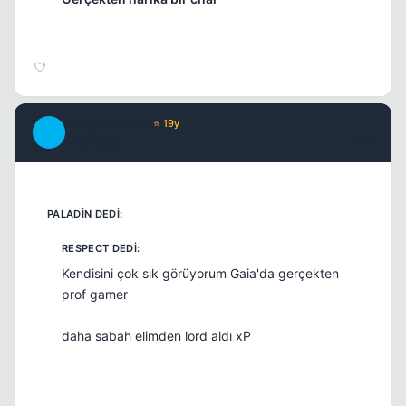
DangerWalker
⭐ 19y
D
17 yil once
#10
Kendisini çok sık görüyorum Gaia'da gerçekten
prof gamer
daha sabah elimden lord aldı xP