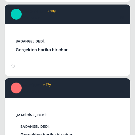
_MaGiCiNe_
⭐ 18y
_
17 yil once
#8
Gerçekten harika bir char
washburn
⭐ 17y
W
17 yil once
#9
Gerçekten harika bir char