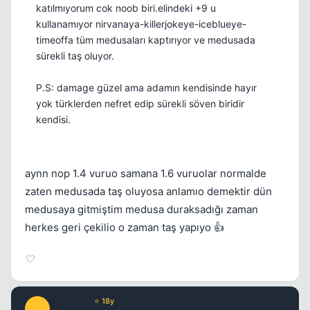
katılmıyorum cok noob biri.elindeki +9 u
kullanamıyor nirvanaya-killerjokeye-iceblueye-
timeoffa tüm medusaları kaptırıyor ve medusada
sürekli taş oluyor.
P.S: damage güzel ama adamın kendisinde hayır
yok türklerden nefret edip sürekli söven biridir
kendisi.
aynn nop 1.4 vuruo samana 1.6 vuruolar normalde
zaten medusada taş oluyosa anlamıo demektir dün
medusaya gitmiştim medusa duraksadığı zaman
herkes geri çekilio o zaman taş yapıyo 👍
PquLex'B
⭐ 18y
P