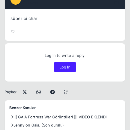
17 yil once
#11
süper bi char
Log in to write a reply.
Log In
Paylaş:
Benzer Konular
||| GAIA Fortress War Görüntüleri ||| VIDEO EKLENDI
Lenny on Gaia. (Son durak.)