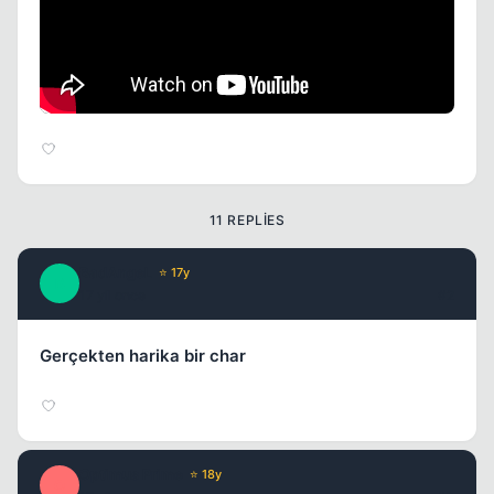
11 REPLIES
BadAngeL
⭐ 17y
B
17 yil once
#2
Gerçekten harika bir char
Optimus Prime
⭐ 18y
O