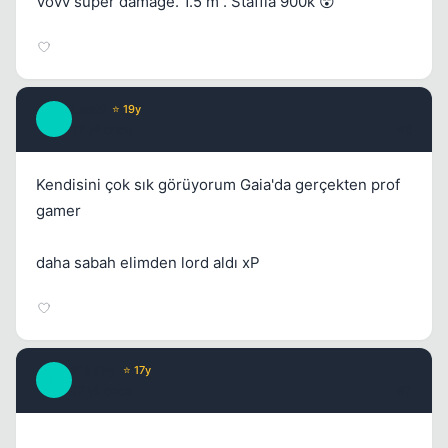
Vovv süper damage. 1.5 m . Staffla 900k 😲
Leet1
⭐ 19y
L
17 yil once
#6
Kendisini çok sık görüyorum Gaia'da gerçekten prof
gamer
daha sabah elimden lord aldı xP
Platiny
⭐ 17y
P
17 yil once
#7