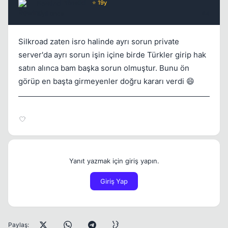
Rewind
Yönetici
⭐ 19y
2 yil once
#4
Silkroad zaten isro halinde ayrı sorun private
server'da ayrı sorun işin içine birde Türkler girip hak
satın alınca bam başka sorun olmuştur. Bunu ön
görüp en başta girmeyenler doğru kararı verdi 😄
Yanıt yazmak için giriş yapın.
Giriş Yap
Paylaş: