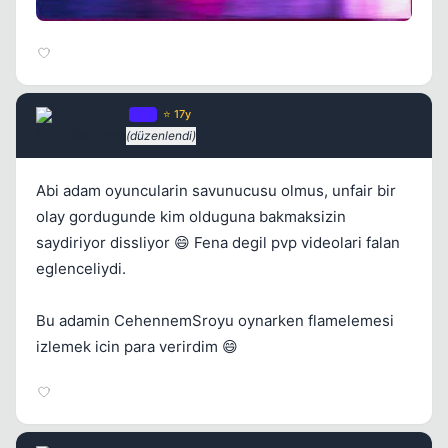
Rebellen
OP
⭐ 17y
2 yil once
(düzenlendi)
#3
Abi adam oyuncularin savunucusu olmus, unfair bir
olay gordugunde kim olduguna bakmaksizin
saydiriyor dissliyor 😄 Fena degil pvp videolari falan
eglenceliydi.
Bu adamin CehennemSroyu oynarken flamelemesi
izlemek icin para verirdim 😄