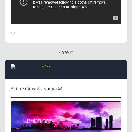
4 YANIT
lemonade
⭐ 17y
2 yil once
#2
Abi ne dünyalar var ya 😄