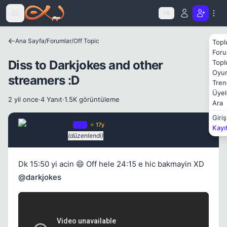
Icerige atla
TR
Ana Sayfa
/
Forumlar
/
Off Topic
Topl
Kapat
Foru
Diss to Darkjokes and other
Topl
Oyun
streamers :D
Tren
Üyel
2 yil once
·
4 Yanıt
·
1.5K görüntüleme
Ara
Giriş
Rebellen
OP
⭐ 17y
Kayı
2 yil once
(düzenlendi)
#1
Dk 15:50 yi acin 😄 Off hele 24:15 e hic bakmayin XD
@darkjokes
Kapat