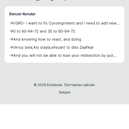
Benzer Konular
VSRO- i want to fix Consingnment and i need to add new
skill CH to balanced to EU. any can help me ?
0 to 60-64-72 and 35 to 60-64-72
And knowing how to react, and doing
(Arsız bela,Asi stayla,efecan) to diss Zaafikar
And you will not be able to lose your midsection by just
spo
© 2026 Extraloob. Tüm hakları saklıdır.
İletişim