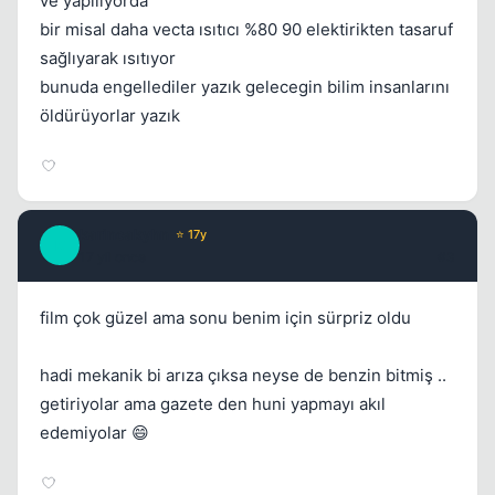
ve yapılıyorda
bir misal daha vecta ısıtıcı %80 90 elektirikten tasaruf
sağlıyarak ısıtıyor
bunuda engellediler yazık gelecegin bilim insanlarını
öldürüyorlar yazık
karincakyhn
⭐ 17y
K
17 yil once
#3
film çok güzel ama sonu benim için sürpriz oldu
hadi mekanik bi arıza çıksa neyse de benzin bitmiş ..
getiriyolar ama gazete den huni yapmayı akıl
edemiyolar 😄