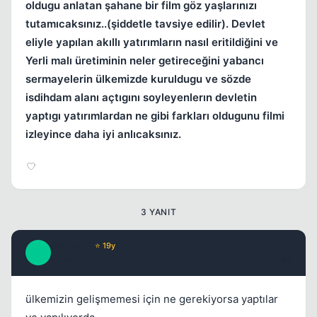
oldugu anlatan şahane bir film göz yaşlarınızı
tutamıcaksınız..(şiddetle tavsiye edilir). Devlet
eliyle yapılan akıllı yatırımların nasıl eritildiğini ve
Yerli malı üretiminin neler getireceğini yabancı
sermayelerin ülkemizde kuruldugu ve sözde
isdihdam alanı açtıgını soyleyenlerın devletin
yaptıgı yatırımlardan ne gibi farkları oldugunu filmi
izleyince daha iyi anlıcaksınız.
3 YANIT
Granad4
⭐ 19y
G
17 yil once
#2
ülkemizin gelişmemesi için ne gerekiyorsa yaptılar