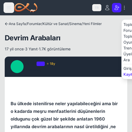
Icerige atla
TR
Ana Sayfa
/
Forumlar
/
Kültür ve Sanat
/
Sinema
/
Yeni Filmler
Topl
Foru
Devrim Arabaları
Topl
Oyun
Tren
17 yil once
·
3 Yanıt
·
1.7K görüntüleme
Üyel
Ara
Baha i
OP
⭐ 18y
B
Giriş
17 yil once
#1
Kayı
Kapat
Bu ülkede istenilirse neler yapılabileceğini ama bir
o kadarda meşru menfaatlerini düşünenlerin
oldugunu çok güzel bir şekilde anlatan 1960
yıllarında devrim arabalarının nasıl üretildiğini ,ne