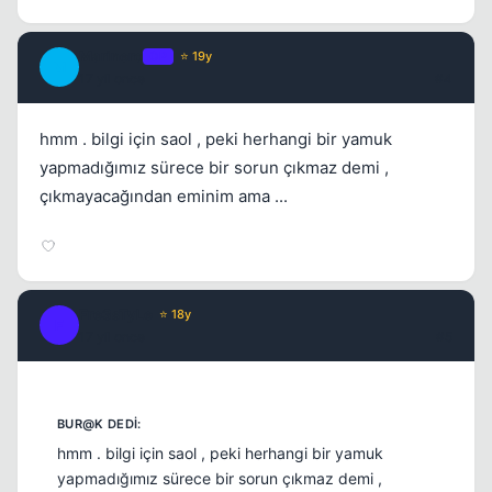
Marinero
OP
⭐ 19y
M
17 yil once
#4
hmm . bilgi için saol , peki herhangi bir yamuk
yapmadığımız sürece bir sorun çıkmaz demi ,
çıkmayacağından eminim ama ...
Fre3sTyLe
⭐ 18y
F
17 yil once
#5
hmm . bilgi için saol , peki herhangi bir yamuk
yapmadığımız sürece bir sorun çıkmaz demi ,