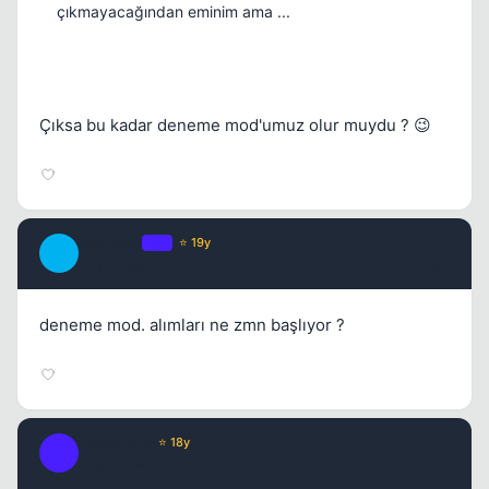
çıkmayacağından eminim ama ...
Çıksa bu kadar deneme mod'umuz olur muydu ? 😉
Marinero
OP
⭐ 19y
M
17 yil once
#6
deneme mod. alımları ne zmn başlıyor ?
Fre3sTyLe
⭐ 18y
F
17 yil once
#7