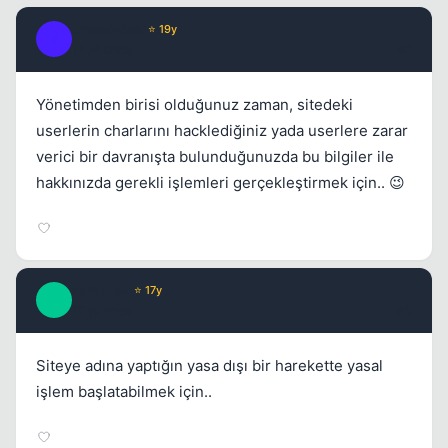
Streetwise
⭐ 19y
S
17 yil once
#2
Yönetimden birisi olduğunuz zaman, sitedeki
userlerin charlarını hacklediğiniz yada userlere zarar
verici bir davranışta bulunduğunuzda bu bilgiler ile
Kapat
hakkınızda gerekli işlemleri gerçekleştirmek için.. 😉
Paradise
⭐ 17y
P
17 yil once
#3
Siteye adına yaptığın yasa dışı bir harekette yasal
işlem başlatabilmek için..