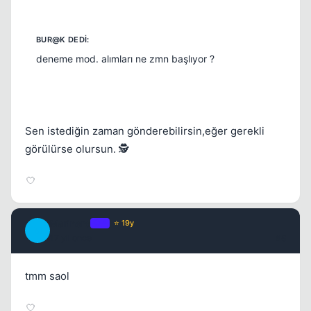
deneme mod. alımları ne zmn başlıyor ?
Sen istediğin zaman gönderebilirsin,eğer gerekli
görülürse olursun. 🕵️
Marinero
OP
⭐ 19y
M
17 yil once
#8
tmm saol