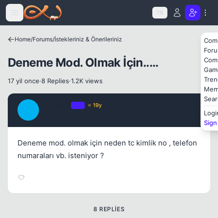
Icerige atla
TR
Kapat
Home
/
Forums
/
İstekleriniz & Önerileriniz
Com
For
Deneme Mod. Olmak İçin.....
Com
Gam
Tren
17 yil once
·
8 Replies
·
1.2K views
Mem
Sear
Marinero
OP
⭐ 19y
M
Logi
17 yil once
#1
Sign
Deneme mod. olmak için neden tc kimlik no , telefon
numaraları vb. isteniyor ?
8 REPLIES
Kapat