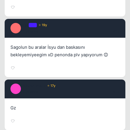
E0N
OP
⭐ 19y
E
17 yil once
#12
Sagolun bu aralar İsyu dan baskasını
bekleyemiyeegim xD penonda plv yapıyorum 😊
_SilverLine_2
⭐ 17y
_
17 yil once
#13
Gz