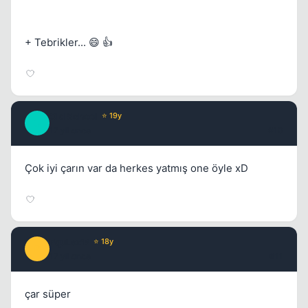
+ Tebrikler... 😄 👍
Old School
⭐ 19y
O
17 yil once
#10
Çok iyi çarın var da herkes yatmış one öyle xD
PquLex'B
⭐ 18y
P
17 yil once
#11
çar süper