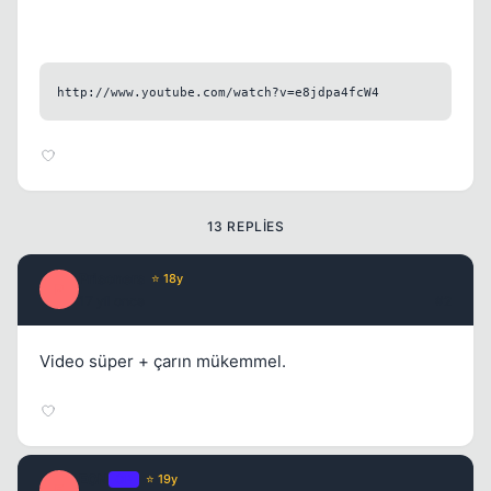
http://www.youtube.com/watch?v=e8jdpa4fcW4
Kapat
13 REPLIES
Prisoners
⭐ 18y
P
17 yil once
#2
Kapat
Video süper + çarın mükemmel.
E0N
OP
⭐ 19y
E