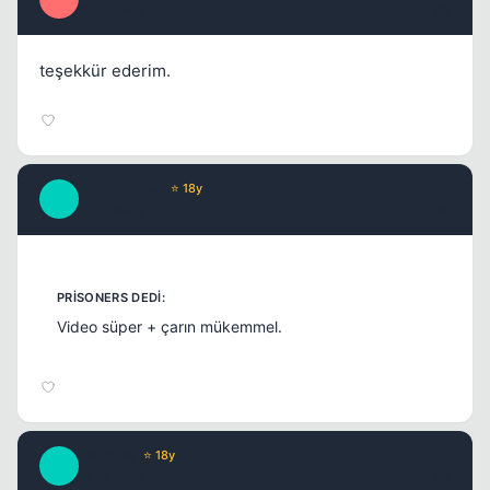
17 yil once
#3
Kapat
teşekkür ederim.
_MaGiCiNe_
⭐ 18y
_
17 yil once
#4
Video süper + çarın mükemmel.
CharLes
⭐ 18y
C
17 yil once
#5