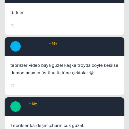
tbrkler
DangerWalker
⭐ 19y
D
17 yil once
#6
tebrikler video baya güzel keşke troyda böyle kesilse
demon adamın üstüne üstüne çekiolar 😁
Kai
⭐ 18y
K
17 yil once
#7
Tebrikler kardeşim,charın cok güzel.