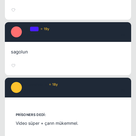
E0N
OP
⭐ 19y
E
17 yil once
#8
sagolun
infusserabLe
⭐ 18y
I
17 yil once
#9
Video süper + çarın mükemmel.