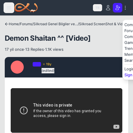
Icerige atla
TR
Home
/
Forums
/
Silkroad Genel Bilgiler ve Update Bilgileri
/
Silkroad ScreenShot & Video
Com
For
Demon Shaitan ^^ [Video]
Com
Gam
Tren
17 yil once
·
13 Replies
·
1.1K views
Mem
Kapat
Sear
E0N
OP
⭐ 19y
E
Logi
17 yil once
(edited)
#1
Sign
Kapat