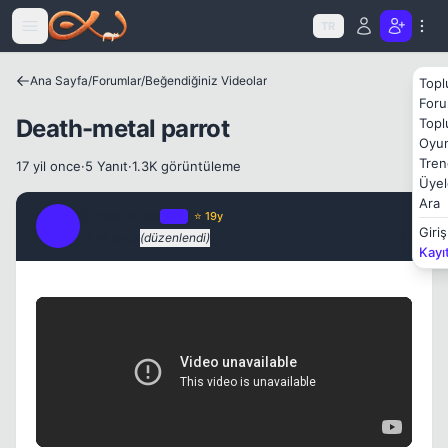
Icerige atla
TR
Ana Sayfa
/
Forumlar
/
Beğendiğiniz Videolar
Topl
Foru
Death-metal parrot
Topl
Oyun
Tren
17 yil once
·
5 Yanıt
·
1.3K görüntüleme
Üyel
Ara
Streetwise
OP
⭐ 19y
S
Kapat
Giriş
17 yil once
(düzenlendi)
#1
Kayı
Kapat