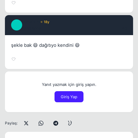
Junkie *
⭐ 18y
J
17 yil once
#5
şekle bak 😄 dağıtıyo kendini 😄
Yanıt yazmak için giriş yapın.
Giriş Yap
Paylaş: