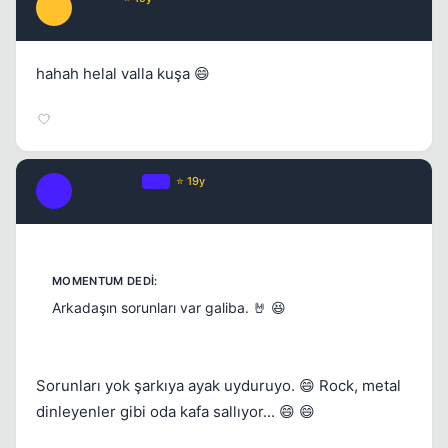
B
17 yil once
#3
hahah helal valla kuşa 😄
Streetwise
OP
⭐ 19y
S
17 yil once
#4
Arkadaşın sorunları var galiba. 🤘 😆
Sorunları yok şarkıya ayak uyduruyo. 😄 Rock, metal
dinleyenler gibi oda kafa sallıyor... 😄 😄