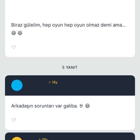
Biraz gülelim, hep oyun hep oyun olmaz demi ama...
😆 😆
5 YANIT
JawBreaker
⭐ 18y
J
17 yil once
#2
Arkadaşın sorunları var galiba. 🤘 😆
bahrey
⭐ 19y