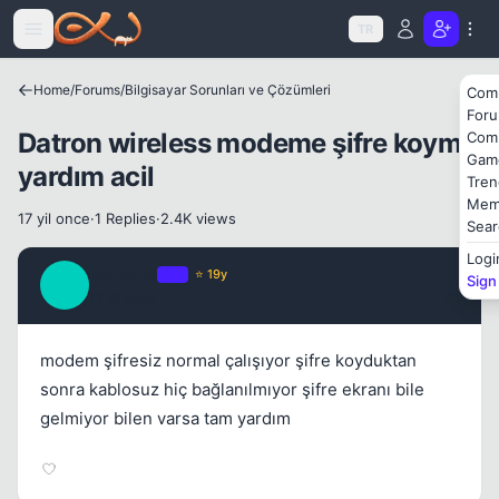
Icerige atla
TR
Home
/
Forums
/
Bilgisayar Sorunları ve Çözümleri
Com
For
Datron wireless modeme şifre koyma
Com
Gam
yardım acil
Tren
Mem
17 yil once
·
1 Replies
·
2.4K views
Sear
Logi
berkayq
OP
⭐ 19y
Sign
B
17 yil once
#1
modem şifresiz normal çalışıyor şifre koyduktan
sonra kablosuz hiç bağlanılmıyor şifre ekranı bile
gelmiyor bilen varsa tam yardım