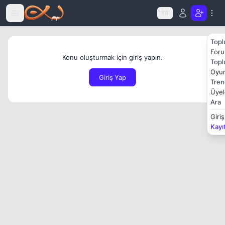
Icerige atla
TR
Topl
Foru
Konu oluşturmak için giriş yapın.
Topl
Oyun
Giriş Yap
Tren
Üyel
Ara
Giriş
Kayı