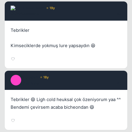
DukeNukem
⭐ 19y
17 yil once
#4
Tebrikler
Kimseciklerde yokmuş lure yapsaydın 😆
Brooklyn
⭐ 18y
B
17 yil once
#5
Tebrikler 😄 Ligh cold heuksal çok özeniyorum yaa ^^
Bendemi çevirsem acaba bicheondan 😄