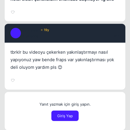
cryz_kysr
⭐ 19y
C
17 yil once
#11
tbrklr bu videoyu çekerken yakınlaştırmayı nasıl
yapıyonuz yaw bende fraps var yakınlaştırması yok
deli oluyom yardım pls 😊
Yanıt yazmak için giriş yapın.
Giriş Yap