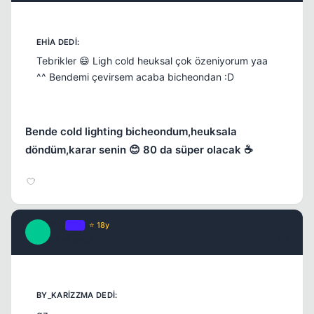
Tebrikler 😄 Ligh cold heuksal çok özeniyorum yaa
^^ Bendemi çevirsem acaba bicheondan :D
Bende cold lighting bicheondum,heuksala
döndüm,karar senin 😊 80 da süper olacak ☕
Kai
OP
⭐ 18y
K
17 yil once
#8