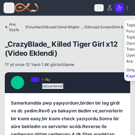
Icerige atla
TR
Ana
Topl
/
Forumlar
/
Silkroad Genel Bilgiler ve Update Bilgileri
/
Silkroad ScreenShot & Video
Sayfa
Foru
Topl
_CrazyBlade_ Killed Tiger Girl x12
Oyun
Tren
(Video Eklendi)
Üyel
Ara
17 yil once
·
12 Yanıt
·
1.4K görüntüleme
Giriş
Kayı
Kai
OP
⭐ 18y
K
17 yil once
(düzenlendi)
#1
Kapat
Samarkandda pwp yapıyordum,birden bir lag girdi
ve dc yedim.Rev6 ya bakayım dedim ve,serverlerin
bir kısmı easy,bir kısmı check yazıyordu.Sonra bir
süre bekledm ve serverler acıldı.Reverse ile
cerberusa gittim,cerberusu 4 dk filan aradıktan