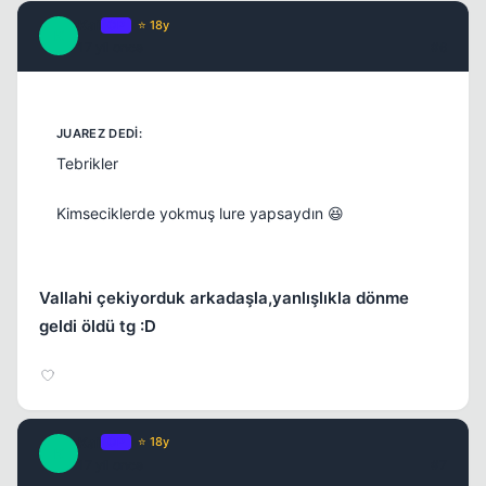
Kai
OP
⭐ 18y
K
17 yil once
#6
Tebrikler
Kimseciklerde yokmuş lure yapsaydın 😆
Vallahi çekiyorduk arkadaşla,yanlışlıkla dönme
geldi öldü tg :D
Kai
OP
⭐ 18y
K
17 yil once
#7