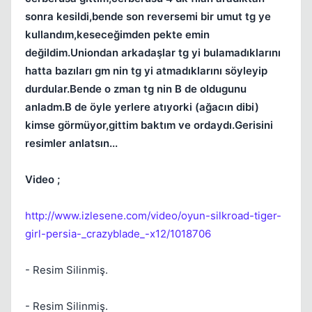
sonra kesildi,bende son reversemi bir umut tg ye
kullandım,keseceğimden pekte emin
değildim.Uniondan arkadaşlar tg yi bulamadıklarını
hatta bazıları gm nin tg yi atmadıklarını söyleyip
durdular.Bende o zman tg nin B de oldugunu
anladm.B de öyle yerlere atıyorki (ağacın dibi)
kimse görmüyor,gittim baktım ve ordaydı.Gerisini
Kapat
resimler anlatsın...
Video ;
http://www.izlesene.com/video/oyun-silkroad-tiger-
girl-persia-_crazyblade_-x12/1018706
Kapat
- Resim Silinmiş.
- Resim Silinmiş.