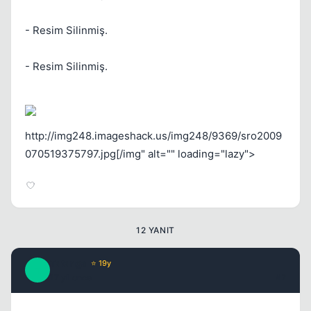
- Resim Silinmiş.
- Resim Silinmiş.
Kapat
http://img248.imageshack.us/img248/9369/sro2009
070519375797.jpg[/img" alt="" loading="lazy">
12 YANIT
Kapat
Tatanga
⭐ 19y
T
17 yil once
#2