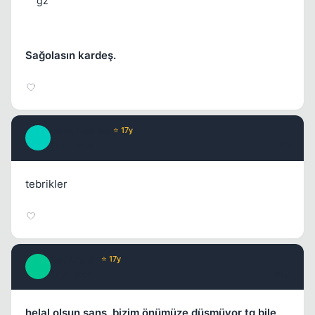
gz
Sağolasın kardeş.
MMe_Nobles
⭐ 17y
M
17 yil once
#9
tebrikler
BadAngeL
⭐ 17y
B
17 yil once
#10
helal olsun şans..bizim önümüze düşmüyor tg bile