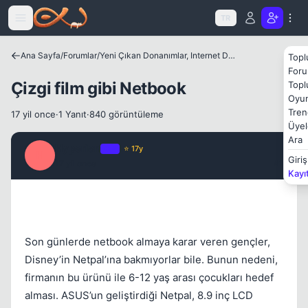
Icerige atla
TR
Ana Sayfa
/
Forumlar
/
Yeni Çıkan Donanımlar, Internet Dünyası ve Benzer Konular
Topl
Foru
Çizgi film gibi Netbook
Topl
Kapat
Oyun
Tren
17 yil once
·
1 Yanıt
·
840 görüntüleme
Üyel
Ara
Hyperion
OP
⭐ 17y
H
Giriş
17 yil once
#1
Kayı
Son günlerde netbook almaya karar veren gençler,
Disney’in Netpal’ına bakmıyorlar bile. Bunun nedeni,
firmanın bu ürünü ile 6-12 yaş arası çocukları hedef
alması. ASUS’un geliştirdiği Netpal, 8.9 inç LCD