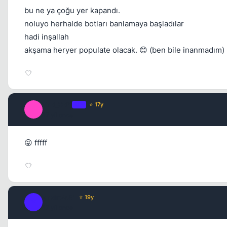
bu ne ya çoğu yer kapandı.
noluyo herhalde botları banlamaya başladılar
hadi inşallah
akşama heryer populate olacak. 😊 (ben bile inanmadım)
FaR_CRY
OP
⭐ 17y
F
17 yil once
😜 fffff
yasin2581
⭐ 19y
Y
17 yil once