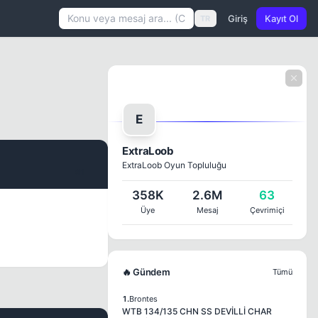
Giriş
Kayıt Ol
TR
E
ExtraLoob
ExtraLoob Oyun Topluluğu
#1
358K
2.6M
63
Üye
Mesaj
Çevrimiçi
🔥 Gündem
Tümü
1.
Brontes
WTB 134/135 CHN SS DEVİLLİ CHAR