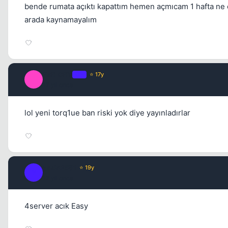
bende rumata açıktı kapattım hemen açmıcam 1 hafta ne 
arada kaynamayalım
FaR_CRY
OP
⭐ 17y
F
17 yil once
lol yeni torq1ue ban riski yok diye yayınladırlar
yasin2581
⭐ 19y
Y
17 yil once
4server acık Easy