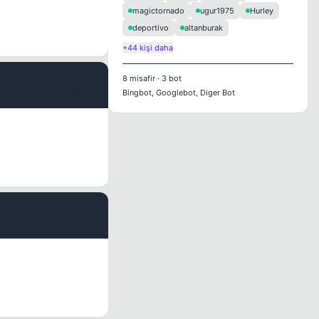
magictornado
ugur1975
Hurley
deportivo
altanburak
+44 kişi daha
8
misafir
·
3
bot
#5
Bingbot, Googlebot, Diger Bot
#6