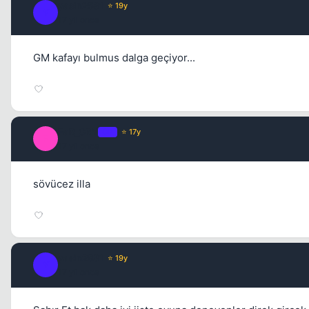
yasin2581
⭐ 19y
Y
17 yil once
GM kafayı bulmus dalga geçiyor...
FaR_CRY
OP
⭐ 17y
F
17 yil once
sövücez illa
yasin2581
⭐ 19y
Y
17 yil once