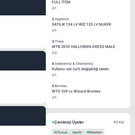
FULL İTEM
1
#2
2.
Hyperion
SATILIK 134 LV WİZ 135 LV NUKER
1
3.
Theia
WTB 2010 HALLOWEN DRESS MALE
2
#3
4.
İstekleriniz & Önerileriniz
Kullancı adı (url) değişikliği talebi
1
5.
Brontes
WTS 109 Lv Wizard Brontes
1
#4
Çevrimiçi Üyeler
63 kişi
Chorus
asiltr
Rebellen