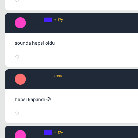
FaR_CRY
OP
⭐ 17y
F
17 yil once
sounda hepsi oldu
Mr_Poseidon
⭐ 19y
M
17 yil once
hepsi kapandı 😜
FaR_CRY
OP
⭐ 17y
F