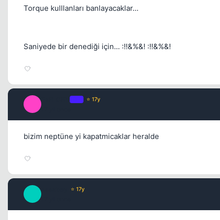
Torque kulllanları banlayacaklar...
Saniyede bir denediği için... :!!&%&! :!!&%&!
FaR_CRY
OP
⭐ 17y
F
17 yil once
bizim neptüne yi kapatmicaklar heralde
sasabey
⭐ 17y
S
17 yil once