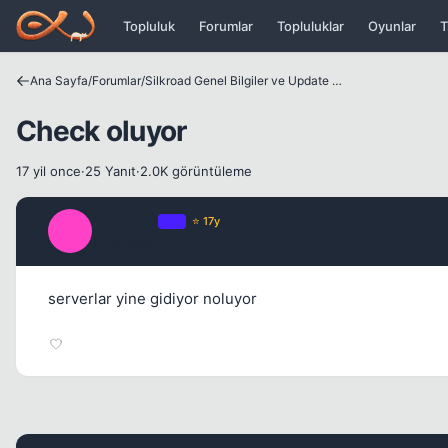
Icerige atla
Topluluk
Forumlar
Topluluklar
Oyunlar
T
Ana Sayfa
/
Forumlar
/
Silkroad Genel Bilgiler ve Update Bilgileri
Check oluyor
17 yil once
·
25 Yanıt
·
2.0K görüntüleme
FaR_CRY
OP
⭐ 17y
F
17 yil once
serverlar yine gidiyor noluyor