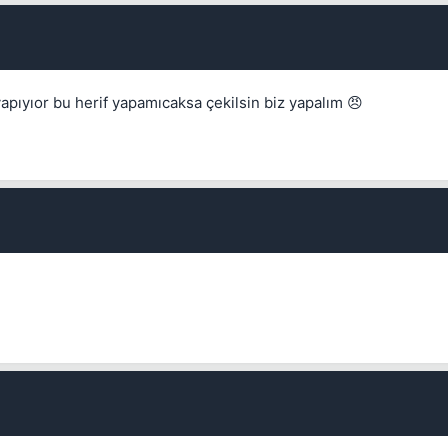
pıyıor bu herif yapamıcaksa çekilsin biz yapalım 😠
Kapat
Kapat