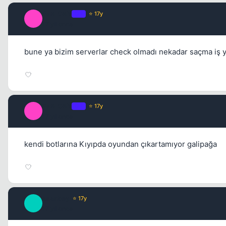
FaR_CRY
OP
⭐ 17y
F
17 yil once
bune ya bizim serverlar check olmadı nekadar saçma iş ya
FaR_CRY
OP
⭐ 17y
F
17 yil once
kendi botlarına Kıyıpda oyundan çıkartamıyor galipağa
sasabey
⭐ 17y
S
17 yil once