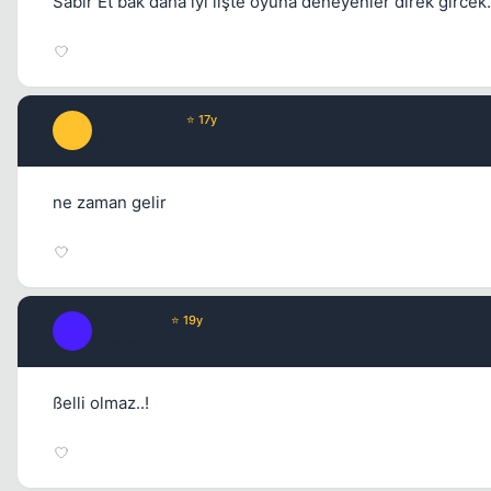
Sabır Et bak daha iyi iişte oyuna deneyenler direk gircek.
Astalavist_a
⭐ 17y
A
17 yil once
ne zaman gelir
yasin2581
⭐ 19y
Y
17 yil once
ßelli olmaz..!