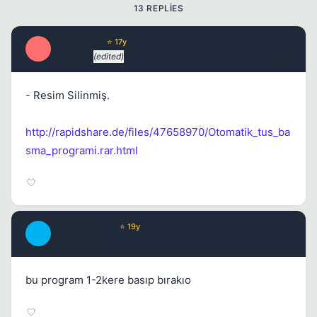
13 REPLIES
silkroadlife
⭐ 17y
S
17 yil once
(edited)
#2
- Resim Silinmiş.
http://rapidshare.de/files/47658970/Otomatik_tus_ba
sma_programi.rar.html
Kapat
DangerWalker
⭐ 19y
D
17 yil once
#3
bu program 1-2kere basıp bırakıo
Kapat