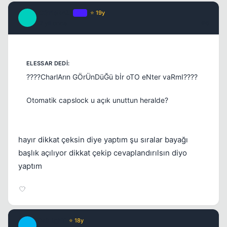
_C3ribR4L_
OP
⭐ 19y
_
17 yil once
#6
????CharlArın GÖrÜnDüĞü bİr oTO eNter vaRmI????
Otomatik capslock u açık unuttun heralde?
hayır dikkat çeksin diye yaptım şu sıralar bayağı
başlık açılıyor dikkat çekip cevaplandırılsın diyo
yaptım
TwiLighT
⭐ 18y
T