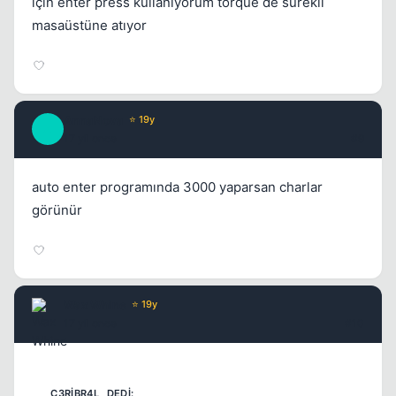
için enter press kullanıyorum torque de sürekli
masaüstüne atıyor
AnnaNova
⭐ 19y
A
17 yil once
#9
auto enter programında 3000 yaparsan charlar
görünür
Wax Whine
⭐ 19y
17 yil once
#10