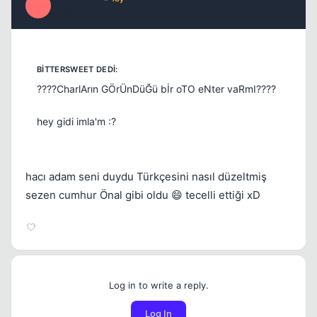
E
17 yil once
#13
????CharlArın GÖrÜnDüĞü bİr oTO eNter vaRmI????
hey gidi imla'm :?
hacı adam seni duydu Türkçesini nasıl düzeltmiş
sezen cumhur Önal gibi oldu 😄 tecelli ettiği xD
Log in to write a reply.
Log In