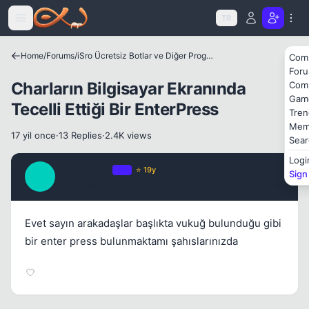
Icerige atla
TR
Home
/
Forums
/
iSro Ücretsiz Botlar ve Diğer Programlar
Com
For
Charların Bilgisayar Ekranında
Com
Gam
Tecelli Ettiği Bir EnterPress
Tren
Mem
17 yil once
·
13 Replies
·
2.4K views
Sear
Logi
_C3ribR4L_
OP
⭐ 19y
Sign
_
17 yil once
#1
Evet sayın arakadaşlar başlıkta vukuğ bulunduğu gibi
bir enter press bulunmaktamı şahıslarınızda
Kapat