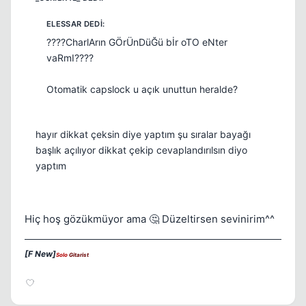
????CharlArın GÖrÜnDüĞü bİr oTO eNter
vaRmI????
Otomatik capslock u açık unuttun heralde?
hayır dikkat çeksin diye yaptım şu sıralar bayağı
başlık açılıyor dikkat çekip cevaplandırılsın diyo
yaptım
Hiç hoş gözükmüyor ama 🤔 Düzeltirsen sevinirim^^
[F New]
Solo
Gitarist