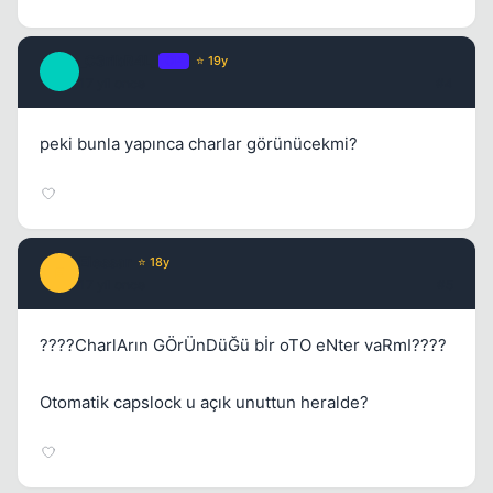
_C3ribR4L_
OP
⭐ 19y
_
17 yil once
#4
peki bunla yapınca charlar görünücekmi?
Elessar
⭐ 18y
E
17 yil once
#5
????CharlArın GÖrÜnDüĞü bİr oTO eNter vaRmI????
Kapat
Otomatik capslock u açık unuttun heralde?