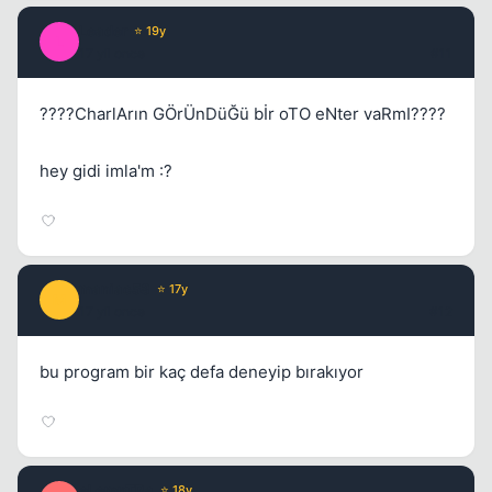
Leader
⭐ 19y
L
17 yil once
#11
????CharlArın GÖrÜnDüĞü bİr oTO eNter vaRmI????
hey gidi imla'm :?
maniac58
⭐ 17y
M
17 yil once
#12
bu program bir kaç defa deneyip bırakıyor
eLempTRa
⭐ 18y