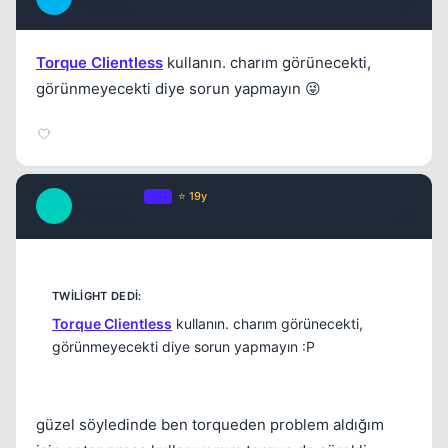
17 yil once
#7
Torque Clientless
kullanın. charım görünecekti,
görünmeyecekti diye sorun yapmayın 😜
_C3ribR4L_
OP
⭐ 19y
_
17 yil once
#8
Torque Clientless
kullanın. charım görünecekti,
görünmeyecekti diye sorun yapmayın :P
güzel söyledinde ben torqueden problem aldığım